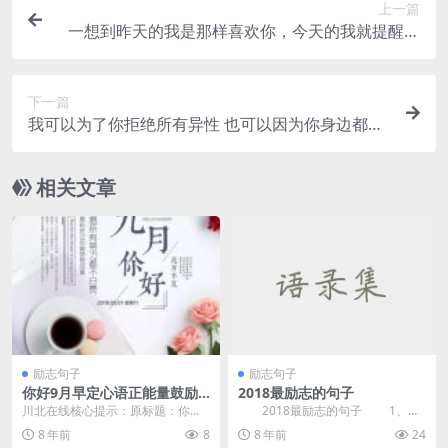
上一篇
一想到昨天的我是那样喜欢你，今天的我就提醒自
己要加倍努力。——《原创句
下一篇
我可以为了你拒绝所有异性 也可以因为你身边都是
异性——《原创句子》
相关文章
励志句子
励志句子
你好9月早定心语正能量鼓励
2018最励志的句子
句子 九月早上好正能量图片带
川北在线核心提示：原标题：你好9
2018最励志的句子 1、成
字
月早安心语正能量激励句子 九月早
功呈概率分布，关键是你能不能坚
8 年前
8
8 年前
24
上好正能量图片带...
持到成功开始呈...