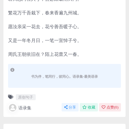
繁花万千吾栽下，春来香遍九州城。
愿汝亲采一花去，花兮善吾暖子心。
又是一年冬月日，一笔一宣悼子兮。
周氏王朝依旧在？陌上花蕾又一春。
书为伴，笔同行，彼同心。语录集-最美语录
原创句子
语录集
分享
收藏
点赞(
0
)