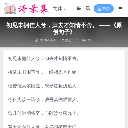
登录
初见未拥佳人兮，归去才知情不舍。 ——《原
创句子》
2018-04-10
励志句子
29
初见未拥佳人兮，归去才知情不舍。
执笔未书泪下兮，一纸相思且作铭。
但使佳人依旧在，朱砂红妆浅迷人。
今日为汝一诗兮，诫吾莫伤眼前人。
曾几何时期将至，心随汝兮落九尘。
若天恶向佳人兮，吾必踏破南天门。