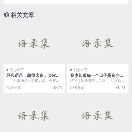
相关文章
励志名言
励志名言
经典语录：想得太多，会寂
我也知道每一个日子是多少机
寞；没有可想，会孤单
缘巧合凑拢来拼凑的图案，但
经典语录：想得太多，会寂
笑的是她的眼睛，口唇， 和唇边浑
我也疑问其间的排布
寞；没有可想，会孤单 1、生
圆的旋涡。 艳丽如同露珠...
8 年前
23
8 年前
31
活告诉你，你应该长大...