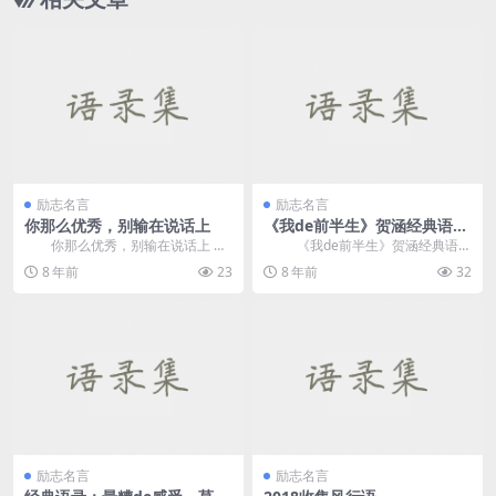
励志名言
励志名言
你那么优秀，别输在说话上
《我de前半生》贺涵经典语
录，句句shi毒药
你那么优秀，别输在说话上
《我de前半生》贺涵经典语
文/山茶 男人下班，饥肠辘辘
录，句句shi毒药 1、没有任
8 年前
23
8 年前
32
回到家，发现妻...
何...
励志名言
励志名言