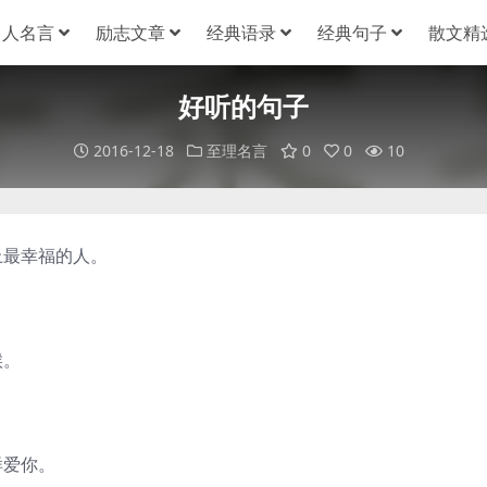
名人名言
励志文章
经典语录
经典句子
散文精
好听的句子
2016-12-18
至理名言
0
0
10
上最幸福的人。
候。
样爱你。