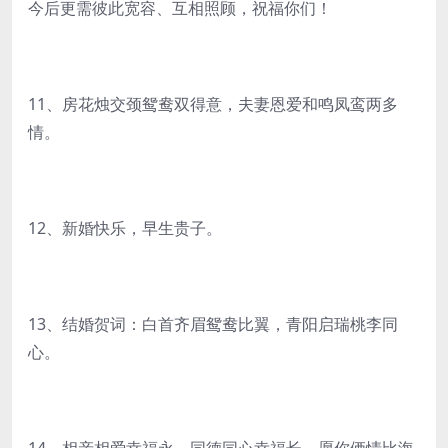
今后更需彼此宽容、互相照顾，祝福你们！
11、房花烛交颈鸳鸯双得意，夫妻恩爱和鸣凤鸾两多
情。
12、新婚快乐，早生贵子。
13、结婚贺词：白首齐眉鸳鸯比翼，青阳启瑞桃李同
心。