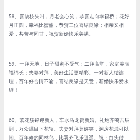
58、喜鹊枝头叫，月老会心笑，恭喜走向幸福桥；花好
月正圆，幸福比蜜甜，恭贺二位喜结良缘；相亲又相
爱，共苦与同甘，祝贺新婚快乐美满。
59、一拜天地，日子甜蜜不受气；二拜高堂，家庭美满
福绵长；夫妻对拜，美好生活更精彩。一对新人结连
理，百年好合情不渝，喜结良缘是天意，新婚快乐爱永
继！
60、繁花簇锦迎新人，车水马龙贺新婚。礼炮齐鸣吉辰
到，万众瞩目下花轿。夫妻对拜莫嬉笑，洞房花烛可以
闹。百年修的同林鸟，比翼齐飞乐逍遥。祝：白头偕