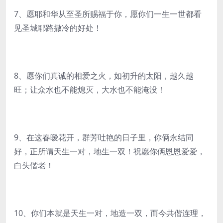
7、愿耶和华从至圣所赐福于你，愿你们一生一世都看
见圣城耶路撒冷的好处！
8、愿你们真诚的相爱之火，如初升的太阳，越久越
旺；让众水也不能熄灭，大水也不能淹没！
9、在这春暧花开，群芳吐艳的日子里，你俩永结同
好，正所谓天生一对，地生一双！祝愿你俩恩恩爱爱，
白头偕老！
10、你们本就是天生一对，地造一双，而今共偕连理，