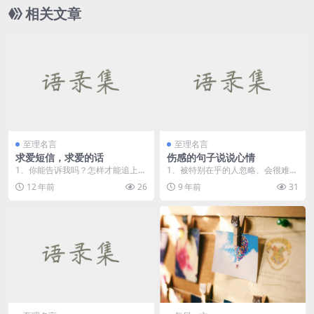
相关文章
至理名言
至理名言
求爱短信，求爱的话
伤感的句子说说心情
1、你能告诉我吗？怎样才能追上你
1、被特别在乎的人忽略、会很难
的身影，怎样才能与你相伴不离？
过，更难过的是你必须要装的若无
12 年前
26
9 年前
31
2...
其事。 ...