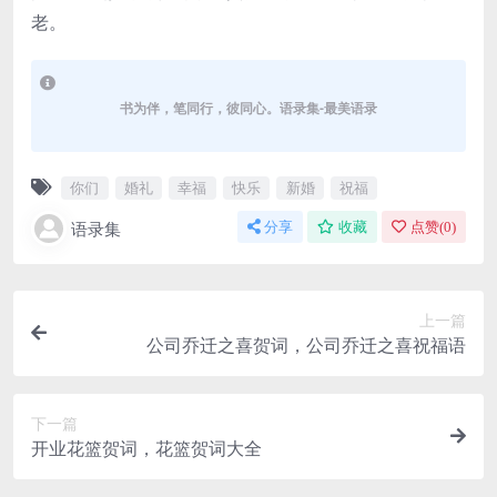
老。
书为伴，笔同行，彼同心。语录集-最美语录
你们
婚礼
幸福
快乐
新婚
祝福
语录集
分享
收藏
点赞(
0
)
上一篇
公司乔迁之喜贺词，公司乔迁之喜祝福语
下一篇
开业花篮贺词，花篮贺词大全