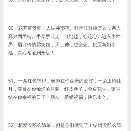
天，吉祥好运永相伴，无忧无虑每一天！新婚快乐！
50、花开富贵图，人结并蒂莲。歌声阵阵绕耳边，亲人
高兴团团转。手牵手儿走上红地毯，心连心儿进入小世
界。眉目传情露笑颜，天上神仙也会羡。祝愿新婚幸
福，真心相爱到永远！
51、一条红色锦鲤，畅游在你喜庆的盈霞，一朵正艳牡
丹，夺目在你灿烂的肩胛，红皮栗子，金皮花生，噼啪
结在你幸福的日子，朋友，新婚祝福，快乐永久。
52、相爱没那么简单，但是你们做到了！结婚没那么简