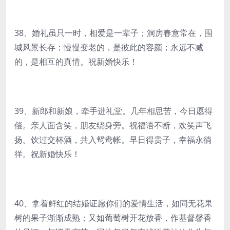
38、婚礼虽只一时，相爱是一辈子；洞房春意常在，围
城风景长存；慢慢变老的，是彼此的容颜；永远不减
的，是相互的真情。祝新婚快乐！
39、新郎和新娘，牵手进礼堂。几年相思苦，今日愿得
偿。亲人面含笑，朋友绕身旁。祝福语不断，欢笑声飞
扬。饮过交杯酒，共入鸳鸯帐。早日得贵子，幸福永徜
徉。祝新婚快乐！
40、拿着鲜红的结婚证愿你们的爱情生活，如同无花果
树的果子渐渐成熟；又如葡萄树开花放香，作基督馨香