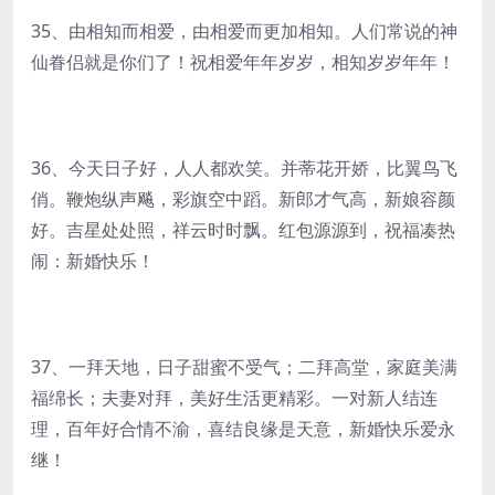
35、由相知而相爱，由相爱而更加相知。人们常说的神
仙眷侣就是你们了！祝相爱年年岁岁，相知岁岁年年！
36、今天日子好，人人都欢笑。并蒂花开娇，比翼鸟飞
俏。鞭炮纵声飚，彩旗空中蹈。新郎才气高，新娘容颜
好。吉星处处照，祥云时时飘。红包源源到，祝福凑热
闹：新婚快乐！
37、一拜天地，日子甜蜜不受气；二拜高堂，家庭美满
福绵长；夫妻对拜，美好生活更精彩。一对新人结连
理，百年好合情不渝，喜结良缘是天意，新婚快乐爱永
继！