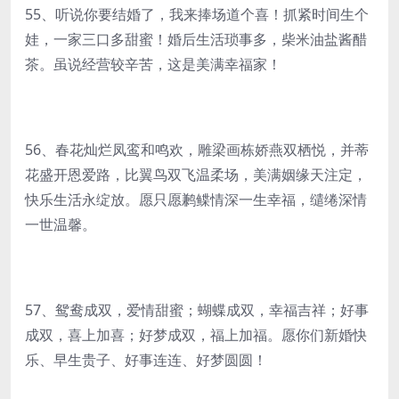
55、听说你要结婚了，我来捧场道个喜！抓紧时间生个
娃，一家三口多甜蜜！婚后生活琐事多，柴米油盐酱醋
茶。虽说经营较辛苦，这是美满幸福家！
56、春花灿烂凤鸾和鸣欢，雕梁画栋娇燕双栖悦，并蒂
花盛开恩爱路，比翼鸟双飞温柔场，美满姻缘天注定，
快乐生活永绽放。愿只愿鹣鲽情深一生幸福，缱绻深情
一世温馨。
57、鸳鸯成双，爱情甜蜜；蝴蝶成双，幸福吉祥；好事
成双，喜上加喜；好梦成双，福上加福。愿你们新婚快
乐、早生贵子、好事连连、好梦圆圆！