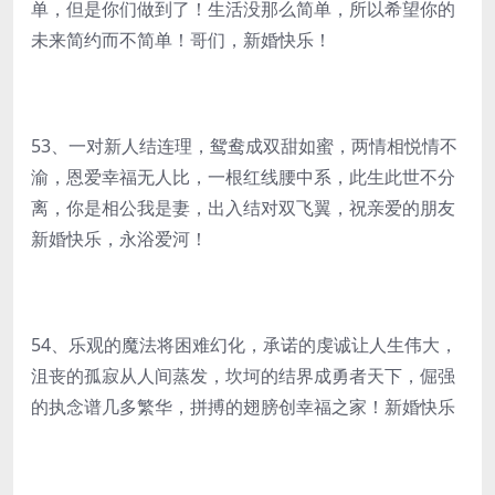
单，但是你们做到了！生活没那么简单，所以希望你的
未来简约而不简单！哥们，新婚快乐！
53、一对新人结连理，鸳鸯成双甜如蜜，两情相悦情不
渝，恩爱幸福无人比，一根红线腰中系，此生此世不分
离，你是相公我是妻，出入结对双飞翼，祝亲爱的朋友
新婚快乐，永浴爱河！
54、乐观的魔法将困难幻化，承诺的虔诚让人生伟大，
沮丧的孤寂从人间蒸发，坎坷的结界成勇者天下，倔强
的执念谱几多繁华，拼搏的翅膀创幸福之家！新婚快乐