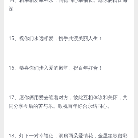
14、相亲相爱幸福永，同德同心幸福长。愿你俩情比海
深！
15、祝你们永远相爱，携手共渡美丽人生！
16、恭喜你们步入爱的殿堂。祝百年好合！
17、愿你俩用爱去缠着对方，彼此互相体谅和关怀，共
同分享今后的苦与乐。敬祝百年好合永结同心。
18、灯下一对幸福侣，洞房两朵爱情花，金屋笙歌偕彩