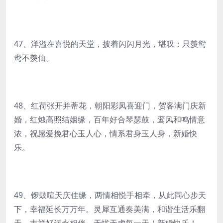
47、洋溢在喜悦的天堂，披着闪闪月光，堪叹：只羡鸳
鸯不羡仙。
48、红荷张开并蒂花，朝阳彩凤喜迎门，贺客满门庆新
婚，红烛高照结姻缘，百年好合琴瑟鼓，鸾风和鸣情意
浓，祝愿爱挽君心玉人心，情系君身玉人身，新婚快
乐。
49、锣鼓喧天庆佳缘，两情相悦手相牵，从此同心步天
下，幸福延长万万年。灵犀互通奏美满，和谐生活乐翻