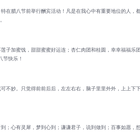
，特在腊八节前举行酬宾活动！凡是在我心中有重要地位的人，
条。
枣莲子加蜜饯，甜甜蜜蜜好运连；杏仁肉团和桂圆，幸幸福福乐
八节快乐！
况可不妙。只觉得前前后后，左左右右，脑子里里外外，上上下
看到；心有灵犀，梦到心到；谦谦君子，说到做到；百事如愿，