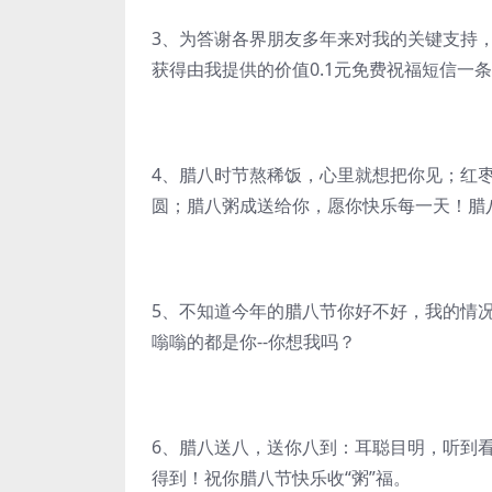
3、为答谢各界朋友多年来对我的关键支持
获得由我提供的价值0.1元免费祝福短信一
4、腊八时节熬稀饭，心里就想把你见；红
圆；腊八粥成送给你，愿你快乐每一天！腊
5、不知道今年的腊八节你好不好，我的情
嗡嗡的都是你--你想我吗？
6、腊八送八，送你八到：耳聪目明，听到
得到！祝你腊八节快乐收“粥”福。