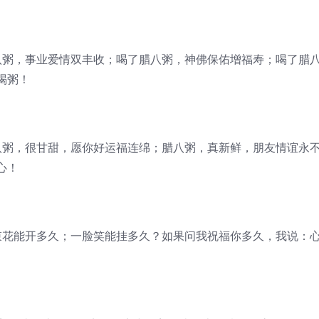
八粥，事业爱情双丰收；喝了腊八粥，神佛保佑增福寿；喝了腊
喝粥！
八粥，很甘甜，愿你好运福连绵；腊八粥，真新鲜，朋友情谊永
心！
束花能开多久；一脸笑能挂多久？如果问我祝福你多久，我说：