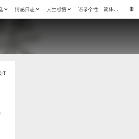
选
情感日志
人生感悟
语录个性
我打
笑