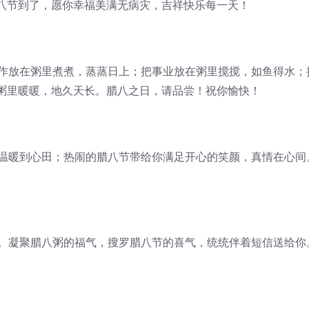
八节到了，愿你幸福美满无病灾，吉祥快乐每一天！
工作放在粥里煮煮，蒸蒸日上；把事业放在粥里搅搅，如鱼得水；
粥里暖暖，地久天长。腊八之日，请品尝！祝你愉快！
，温暖到心田；热闹的腊八节带给你满足开心的笑颜，真情在心间
气。凝聚腊八粥的福气，搜罗腊八节的喜气，统统伴着短信送给你