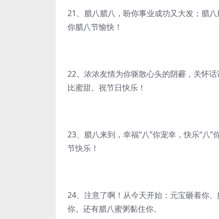
21、腊八腊八，盼你事业成功又大发；腊
你腊八节愉快！
22、浓浓友情为你驱散心头的阴霾，关怀
比蜜甜。祝节日快乐！
23、腊八来到，幸福“八”你宠幸，快乐“八”
节快乐！
24、注意了啊！从今天开始：元宝砸着你
你。还有腊八蜜粥黏住你。