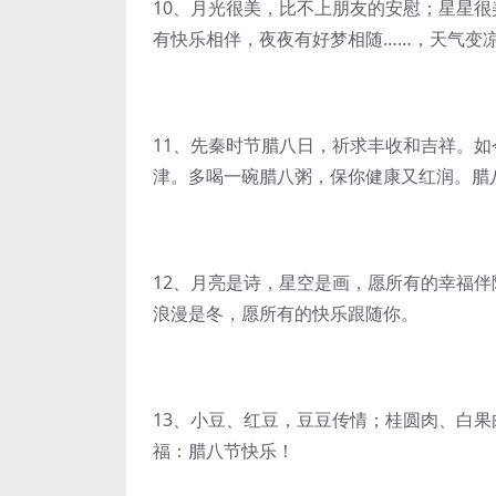
10、月光很美，比不上朋友的安慰；星星
有快乐相伴，夜夜有好梦相随……，天气变
11、先秦时节腊八日，祈求丰收和吉祥。
津。多喝一碗腊八粥，保你健康又红润。腊
12、月亮是诗，星空是画，愿所有的幸福
浪漫是冬，愿所有的快乐跟随你。
13、小豆、红豆，豆豆传情；桂圆肉、白
福：腊八节快乐！