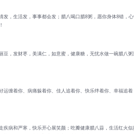
情发，生活发，事事都会发；腊八喝口腊8粥，愿你身体8错，心
！
美丽豆，发财枣，美满仁，如意蜜，健康糖，无忧水做一碗腊八粥
、好运缠着你、病痛躲着你、佳人追着你、快乐绊着你、幸福追着
驱走疾病和严寒，快乐开心展笑颜；吃瓣健康腊八蒜，生活红火似