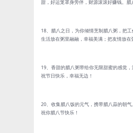
甜，好运笼罩身旁伴，财源滚滚好赚钱。腊
18、腊八之日，为你倾情烹制腊八粥，把
生活放在粥里融融，幸福美满；把友情放在
19、香甜的腊八粥带给你无限甜蜜的感觉
祝节日快乐，幸福无边！
20、收集腊八饭的元气，携带腊八蒜的朝
祝你腊八节快乐！