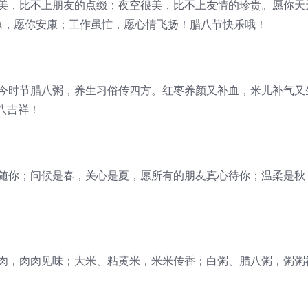
很美，比不上朋友的点缀；夜空很美，比不上友情的珍贵。愿你天
凉，愿你安康；工作虽忙，愿心情飞扬！腊八节快乐哦！
如今时节腊八粥，养生习俗传四方。红枣养颜又补血，米儿补气又
八吉祥！
伴随你；问候是春，关心是夏，愿所有的朋友真心待你；温柔是秋
果肉，肉肉见味；大米、粘黄米，米米传香；白粥、腊八粥，粥粥