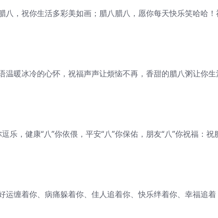
八腊八，祝你生活多彩美如画；腊八腊八，愿你每天快乐笑哈哈！
话语温暖冰冷的心怀，祝福声声让烦恼不再，香甜的腊八粥让你生
你逗乐，健康“八”你依偎，平安“八”你保佑，朋友“八”你祝福：祝
、好运缠着你、病痛躲着你、佳人追着你、快乐绊着你、幸福追着