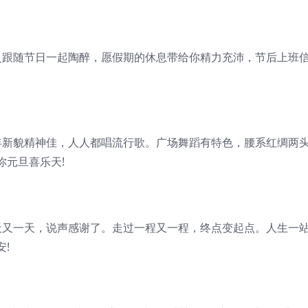
灵跟随节日一起陶醉，愿假期的休息带给你精力充沛，节后上班
年新貌精神佳，人人都唱流行歌。广场舞蹈有特色，腰系红绸两
你元旦喜乐天!
天又一天，说声感谢了。走过一程又一程，终点变起点。人生一
!