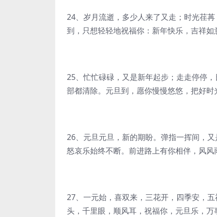
24、岁月流逝，多少人来了又走；时光荏
到，只想轻轻地祝福你：新年快乐，吉祥如
25、忙忙碌碌，又是新年起步；走走停停
部都清除。元旦到，愿你慢慢悠悠，把好时
26、元旦元旦，新的期盼。弹指一挥间，
怒哀乐始终不断。前进路上有你相伴，风风
27、一元始，喜双来，三花开，四季安，
头，千里眼，顺风耳，祝福你，元旦乐，万