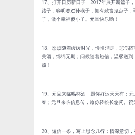
17、打开日历新日子，2017年展开新篇
路子，聪明赛过孙猴子，拥有致富鬼点子，
子，做个幸福傻小子。元旦快乐哟！
18、愁烦随着缓缓时光，慢慢溜走，悲伤
美酒，绵绵无期；问候随着短信，温馨送到
照！
19、元旦来临喝杯酒，愿你好运天天有；
春；元旦来临信息传，愿你轻松长悠闲。祝
20、短信一条，写上思念几行；情深意切