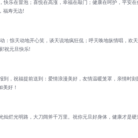
鼓，快乐在冒泡；喜悦在高涨，幸福在敲门；健康在呵护，平安在
，福寿无边!
殊行动：惊天动地开心笑，谈天说地疯狂侃；呼天唤地纵情唱，欢
!祝元旦快乐!
来报到，祝福提前送到：爱情浪漫美好，友情温暖笼罩，亲情时刻
加美好！
阳光灿烂光明路，大刀阔斧千万里。祝你元旦好身体，健康才是硬