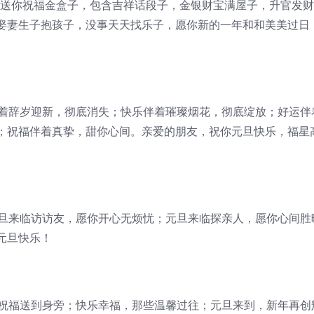
子，送你祝福金盒子，包含吉祥话段子，金银财宝满屋子，升官发
娶妻生子抱孩子，没事天天找乐子，愿你新的一年和和美美过日
随着辞岁迎新，彻底消失；快乐伴着璀璨烟花，彻底绽放；好运伴
；祝福伴着真挚，甜你心间。亲爱的朋友，祝你元旦快乐，福星
元旦来临访访友，愿你开心无烦忧；元旦来临探亲人，愿你心间胜
元旦快乐！
，祝福送到身旁；快乐幸福，那些温馨过往；元旦来到，新年再创