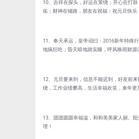
10、吉祥在探头，好运在萦绕；开心在打
佑；财神在铺路，朋友在祝福：祝元旦快乐
11、奉天承运，皇帝诏曰：2016新年特
地疯狂吃；昏天暗地踏实睡，呼风唤雨财源滚
12、元旦要来到，信息不能迟到，好友前
绕，工作业绩攀高，生活幸福欢笑，来年更
13、团团圆圆幸福溢，和和美美家人丽。
理！