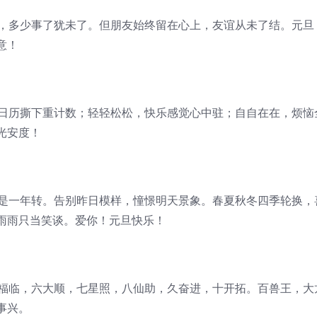
苒，多少事了犹未了。但朋友始终留在心上，友谊从未了结。元旦
意！
，日历撕下重计数；轻轻松松，快乐感觉心中驻；自自在在，烦恼
光安度！
又是一年转。告别昨日模样，憧憬明天景象。春夏秋冬四季轮换，
雨雨只当笑谈。爱你！元旦快乐！
五福临，六大顺，七星照，八仙助，久奋进，十开拓。百兽王，大
事兴。