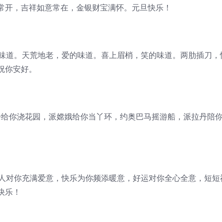
常开，吉祥如意常在，金银财宝满怀。元旦快乐！
的味道。天荒地老，爱的味道。喜上眉梢，笑的味道。两肋插刀，
祝你安好。
XO给你浇花园，派嫦娥给你当丫环，约奥巴马摇游船，派拉丹陪
亲人对你充满爱意，快乐为你频添暖意，好运对你全心全意，短短
快乐！