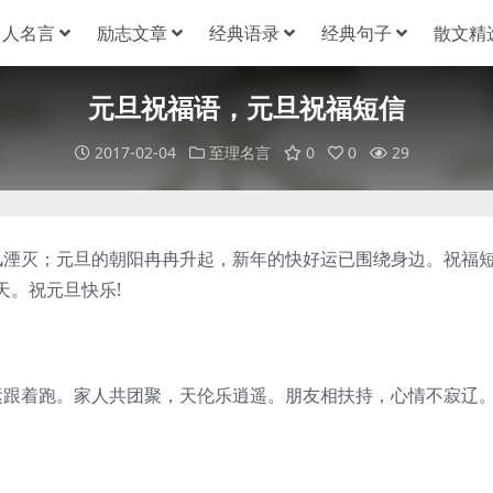
名人名言
励志文章
经典语录
经典句子
散文精
元旦祝福语，元旦祝福短信
2017-02-04
至理名言
0
0
29
风湮灭；元旦的朝阳冉冉升起，新年的快好运已围绕身边。祝福
天。祝元旦快乐!
运跟着跑。家人共团聚，天伦乐逍遥。朋友相扶持，心情不寂辽