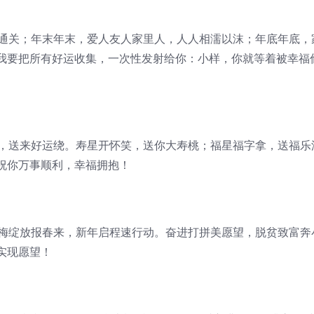
利通关；年末年末，爱人友人家里人，人人相濡以沫；年底年底，
我要把所有好运收集，一次性发射给你：小样，你就等着被幸福
年，送来好运绕。寿星开怀笑，送你大寿桃；福星福字拿，送福乐
祝你万事顺利，幸福拥抱！
寒梅绽放报春来，新年启程速行动。奋进打拼美愿望，脱贫致富奔
实现愿望！