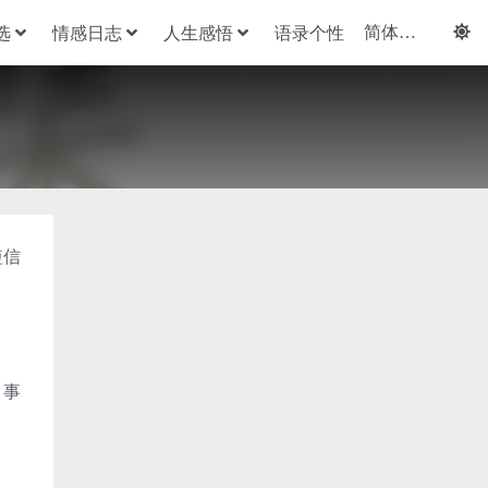
选
情感日志
人生感悟
语录个性
短信
。事