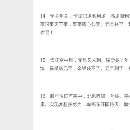
14、年关年关，情场职场名利场，场场顺
事国事天下事，事事顺心如意。元旦将至，
袭吧！
15、雪花空中舞，元旦又来到。瑞雪兆丰
淘；禄星送元宝，金银装不了。元旦到了，
16、新年依旧严寒中，北风呼啸一年终。
康。实现梦想多努力，幸福花开阳艳天。愿