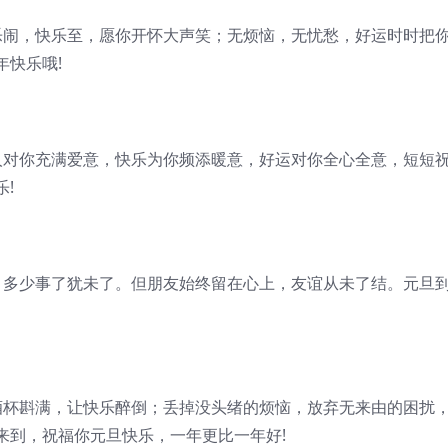
乐闹，快乐至，愿你开怀大声笑；无烦恼，无忧愁，好运时时把
快乐哦!
人对你充满爱意，快乐为你频添暖意，好运对你全心全意，短短
!
，多少事了犹未了。但朋友始终留在心上，友谊从未了结。元旦
酒杯斟满，让快乐醉倒；丢掉没头绪的烦恼，放弃无来由的困扰
来到，祝福你元旦快乐，一年更比一年好!