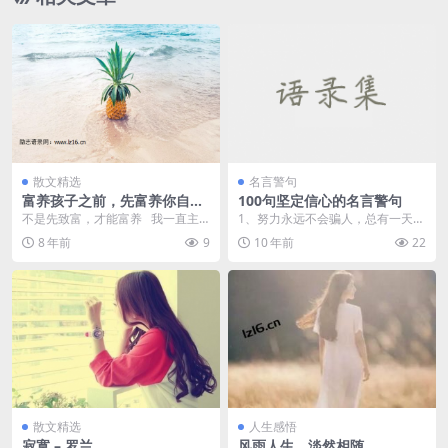
散文精选
名言警句
富养孩子之前，先富养你自己
100句坚定信心的名言警句
– 艾小羊
不是先致富，才能富养 我一直主
1、努力永远不会骗人，总有一天你
张孩子要富养。但我并不同意要先
会发现你的坚持回报了你的期许。
8 年前
9
10 年前
22
富，才...
2...
散文精选
人生感悟
寂寞 – 罗兰
风雨人生，淡然相随