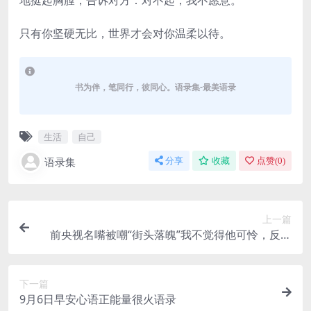
只有你坚硬无比，世界才会对你温柔以待。
书为伴，笔同行，彼同心。语录集-最美语录
生活
自己
语录集
分享
收藏
点赞(
0
)
上一篇
前央视名嘴被嘲“街头落魄”我不觉得他可怜，反而
觉得键盘侠可怜
下一篇
9月6日早安心语正能量很火语录