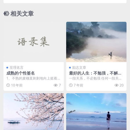
相关文章
至理名言
励志文章
成熟的个性签名
最好的人生：不勉强，不解
释，不将就
1、不熟的麦穗直刺刺地向上挺着，
一段关系，不必勉强 任何一段关
成熟的麦穗低垂着头。 2、成熟就
系，最怕的都是勉强。需要你费力
10 年前
7
7 年前
20
是...
讨好的关系都不能长久...