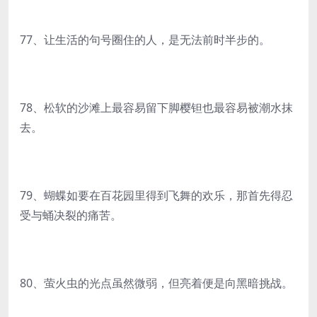
77、让生活的句号圈住的人，是无法前时半步的。
78、松软的沙滩上最容易留下脚樱钽也最容易被潮水抹
去。
79、蝴蝶如要在百花园里得到飞舞的欢乐，那首先得忍
受与蛹决裂的痛苦。
80、萤火虫的光点虽然微弱，但亮着便是向黑暗挑战。