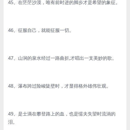
45、在茫茫沙漠，唯有前时进的脚步才是希望的象征。
46、征服自己，就能征服一切。
47、山涧的泉水经过一路曲折,才唱出一支美妙的歌。
48、瀑布跨过险峻陡壁时，才显得格外雄伟壮观。
49、是士滴在攀登路上的血，也是懦夫失望时流淌的
泪。