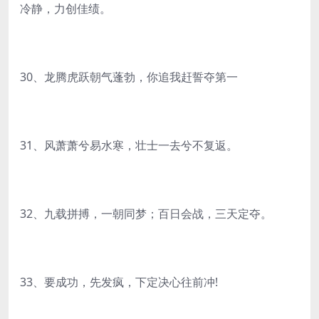
冷静，力创佳绩。
30、龙腾虎跃朝气蓬勃，你追我赶誓夺第一
31、风萧萧兮易水寒，壮士一去兮不复返。
32、九载拼搏，一朝同梦；百日会战，三天定夺。
33、要成功，先发疯，下定决心往前冲!