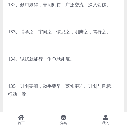
132、勤思则得，善问则裕，广泛交流，深入切磋。
133、博学之，审问之，慎思之，明辨之，笃行之。
134、试试就能行，争争就能赢。
135、计划要细，动手要早，落实要准。计划与目标、
行动一致。
136、体悟好往届中考题，触类旁通。
首页
分类
我的