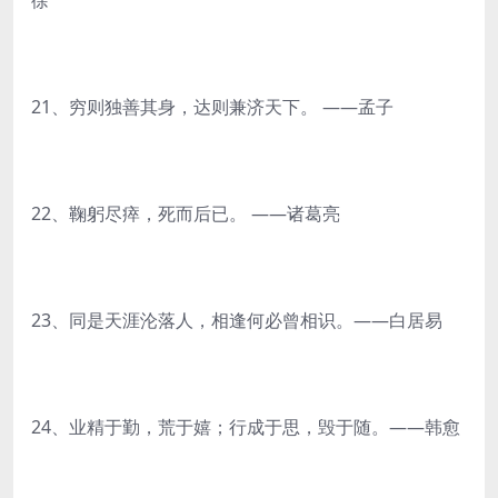
徐
21、穷则独善其身，达则兼济天下。 ——孟子
22、鞠躬尽瘁，死而后已。 ——诸葛亮
23、同是天涯沦落人，相逢何必曾相识。——白居易
24、业精于勤，荒于嬉；行成于思，毁于随。——韩愈