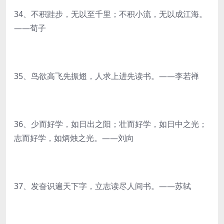
34、不积跬步，无以至千里；不积小流，无以成江海。
——荀子
35、鸟欲高飞先振翅，人求上进先读书。——李若禅
36、少而好学，如日出之阳；壮而好学，如日中之光；
志而好学，如炳烛之光。——刘向
37、发奋识遍天下字，立志读尽人间书。——苏轼