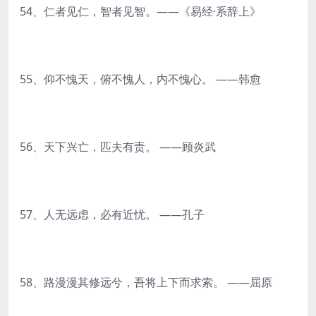
54、仁者见仁，智者见智。——《易经·系辞上》
55、仰不愧天，俯不愧人，内不愧心。 ——韩愈
56、天下兴亡，匹夫有责。 ——顾炎武
57、人无远虑，必有近忧。 ——孔子
58、路漫漫其修远兮，吾将上下而求索。 ——屈原