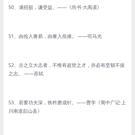
50、满招损，谦受益。——《尚书·大禹谟》
51、由俭入奢易，由奢入俭难。 ——司马光
52、古之立大志者，不惟有超世之才，亦必有坚韧不拔
之志。 ——苏轼
53、若要功夫深，铁杵磨成针。——曹学《蜀中广记·上
川南道彭山县》