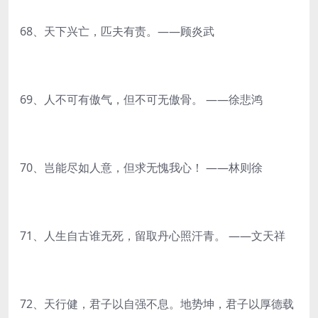
68、天下兴亡，匹夫有责。——顾炎武
69、人不可有傲气，但不可无傲骨。 ——徐悲鸿
70、岂能尽如人意，但求无愧我心！ ——林则徐
71、人生自古谁无死，留取丹心照汗青。 ——文天祥
72、天行健，君子以自强不息。地势坤，君子以厚德载