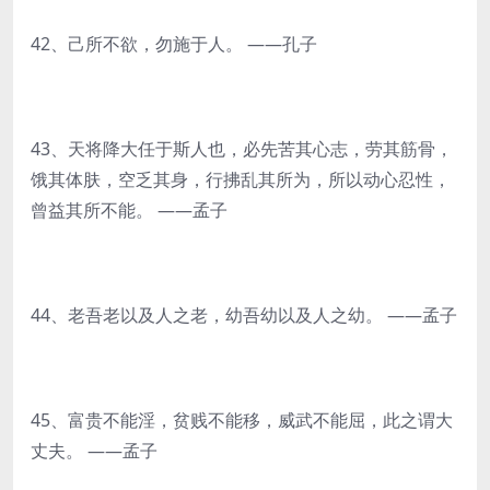
42、己所不欲，勿施于人。 ——孔子
43、天将降大任于斯人也，必先苦其心志，劳其筋骨，
饿其体肤，空乏其身，行拂乱其所为，所以动心忍性，
曾益其所不能。 ——孟子
44、老吾老以及人之老，幼吾幼以及人之幼。 ——孟子
45、富贵不能淫，贫贱不能移，威武不能屈，此之谓大
丈夫。 ——孟子