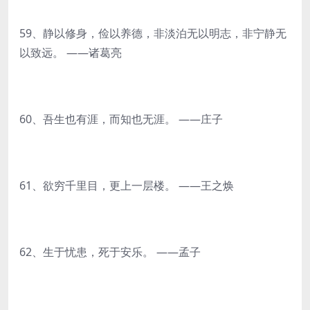
59、静以修身，俭以养德，非淡泊无以明志，非宁静无
以致远。 ——诸葛亮
60、吾生也有涯，而知也无涯。 ——庄子
61、欲穷千里目，更上一层楼。 ——王之焕
62、生于忧患，死于安乐。 ——孟子