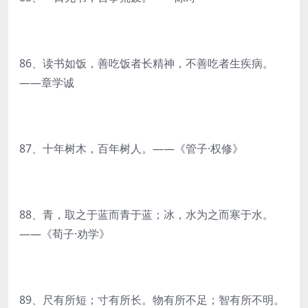
86、读书如饭，善吃饭者长精神，不善吃者生疾病。
——章学诚
87、十年树木，百年树人。——《管子·权修》
88、青，取之于蓝而青于蓝；冰，水为之而寒于水。
——《荀子·劝学》
89、尺有所短；寸有所长。物有所不足；智有所不明。