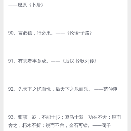
——屈原《卜居》
90、言必信，行必果。——《论语·子路》
91、有志者事竟成。——《后汉书·耿列传》
92、先天下之忧而忧，后天下之乐而乐。 ——范仲淹
93、骐骥一跃，不能十步；驽马十驾，功在不舍；锲而
舍之，朽木不折；锲而不舍，金石可镂。——荀子