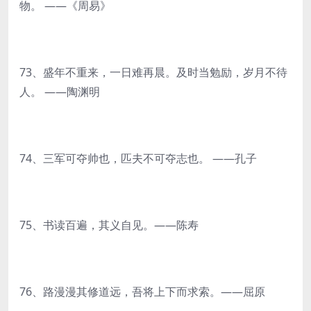
物。 ——《周易》
73、盛年不重来，一日难再晨。及时当勉励，岁月不待
人。 ——陶渊明
74、三军可夺帅也，匹夫不可夺志也。 ——孔子
75、书读百遍，其义自见。——陈寿
76、路漫漫其修道远，吾将上下而求索。——屈原