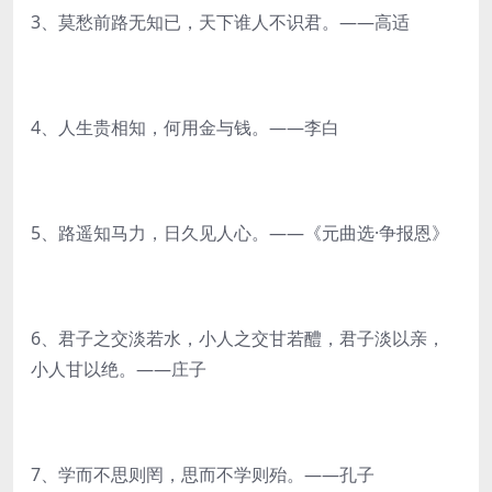
3、莫愁前路无知已，天下谁人不识君。——高适
4、人生贵相知，何用金与钱。——李白
5、路遥知马力，日久见人心。——《元曲选·争报恩》
6、君子之交淡若水，小人之交甘若醴，君子淡以亲，
小人甘以绝。——庄子
7、学而不思则罔，思而不学则殆。——孔子