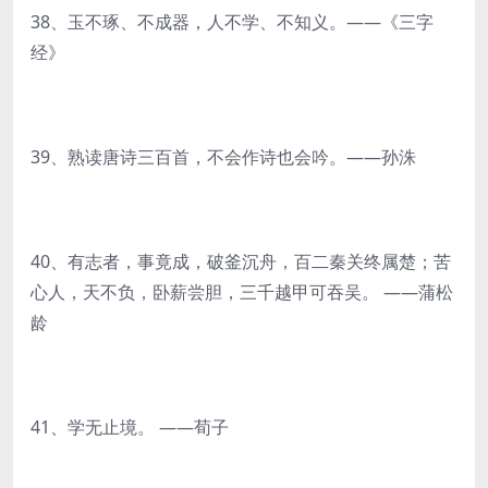
38、玉不琢、不成器，人不学、不知义。——《三字
经》
39、熟读唐诗三百首，不会作诗也会吟。——孙洙
40、有志者，事竟成，破釜沉舟，百二秦关终属楚；苦
心人，天不负，卧薪尝胆，三千越甲可吞吴。 ——蒲松
龄
41、学无止境。 ——荀子