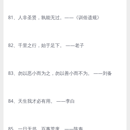
81、人非圣贤，孰能无过。——《训俗遗规》
82、千里之行，始于足下。 ——老子
83、勿以恶小而为之，勿以善小而不为。 ——刘备
84、天生我才必有用。 ——李白
85、一日无书，百事荒废。——陈寿