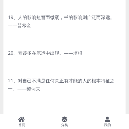
19、人的影响短暂而微弱，书的影响则广泛而深远。
——普希金
20、奇迹多在厄运中出现。——培根
21、对自己不满是任何真正有才能的人的根本特征之
一。——契诃夫
22、金钱这种东西，只要能解决个人的生活就行，若是
过多了，它会成为遏制人类才能的祸害。——诺贝尔
首页
分类
我的