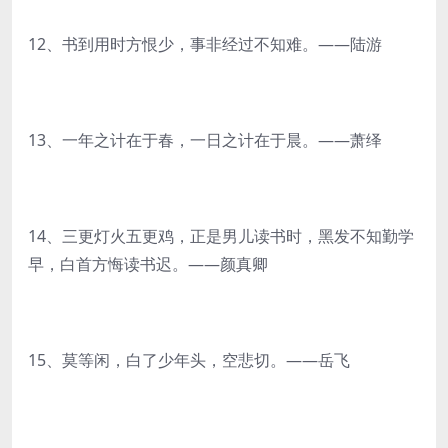
12、书到用时方恨少，事非经过不知难。——陆游
13、一年之计在于春，一日之计在于晨。——萧绎
14、三更灯火五更鸡，正是男儿读书时，黑发不知勤学
早，白首方悔读书迟。——颜真卿
15、莫等闲，白了少年头，空悲切。——岳飞