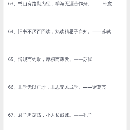
63、书山有路勤为径，学海无涯苦作舟。 ——韩愈
64、旧书不厌百回读，熟读精思子自知。——苏轼
65、博观而约取，厚积而薄发。——苏轼
66、非学无以广才，非志无以成学。——诸葛亮
67、君子坦荡荡，小人长戚戚。——孔子