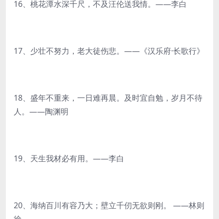
16、桃花潭水深千尺，不及汪伦送我情。——李白
17、少壮不努力，老大徒伤悲。——《汉乐府·长歌行》
18、盛年不重来，一日难再晨。及时宜自勉，岁月不待
人。——陶渊明
19、天生我材必有用。——李白
20、海纳百川有容乃大；壁立千仞无欲则刚。 ——林则