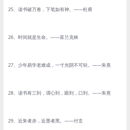
25、读书破万卷，下笔如有神。——杜甫
26、时间就是生命。——富兰克林
27、少年易学老难成，一寸光阴不可轻。——朱熹
28、读书有三到，谓心到，眼到，口到。——朱熹
29、近朱者赤，近墨者黑。——付玄