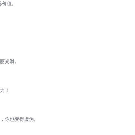
炼价值。
美丽光滑。
努力！
伪，你也变得虚伪。