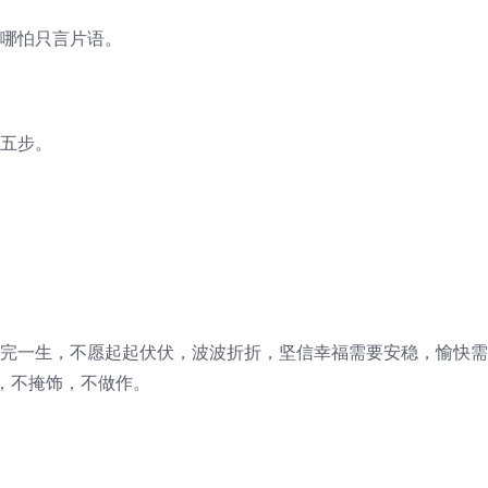
，哪怕只言片语。
有五步。
走完一生，不愿起起伏伏，波波折折，坚信幸福需要安稳，愉快
，不掩饰，不做作。