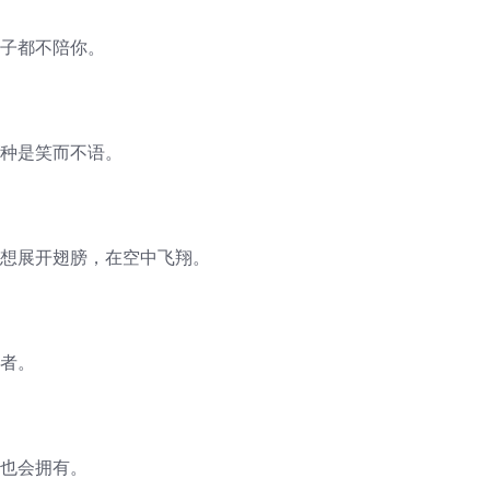
影子都不陪你。
一种是笑而不语。
我想展开翅膀，在空中飞翔。
王者。
你也会拥有。