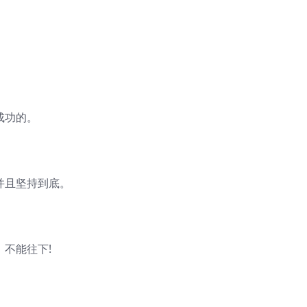
。
成功的。
并且坚持到底。
，不能往下!