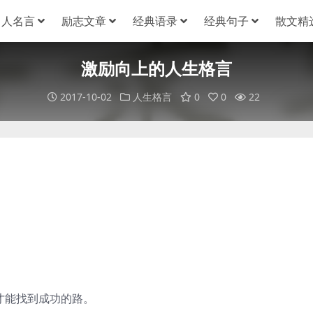
名人名言
励志文章
经典语录
经典句子
散文精
激励向上的人生格言
2017-10-02
人生格言
0
0
22
才能找到成功的路。