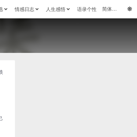
选
情感日志
人生感悟
语录个性
淡
己