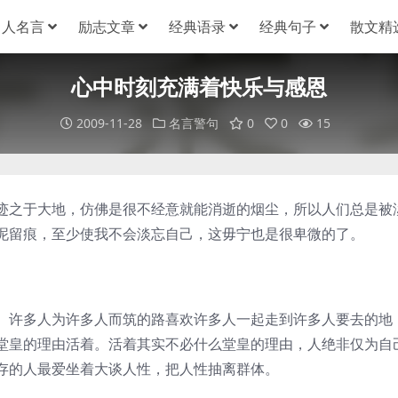
名人名言
励志文章
经典语录
经典句子
散文精
心中时刻充满着快乐与感恩
2009-11-28
名言警句
0
0
15
迹之于大地，仿佛是很不经意就能消逝的烟尘，所以人们总是被
泥留痕，至少使我不会淡忘自己，这毋宁也是很卑微的了。
。许多人为许多人而筑的路喜欢许多人一起走到许多人要去的地
堂皇的理由活着。活着其实不必什么堂皇的理由，人绝非仅为自
存的人最爱坐着大谈人性，把人性抽离群体。