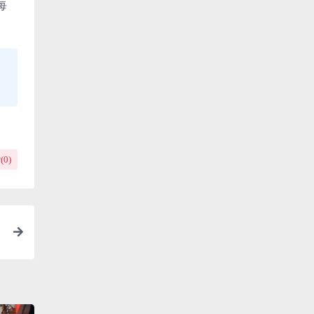
每
(
0
)