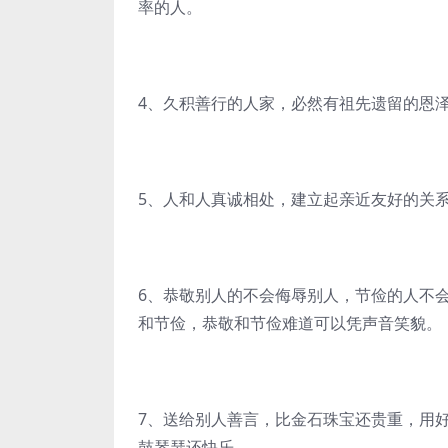
率的人。
4、久积善行的人家，必然有祖先遗留的恩
5、人和人真诚相处，建立起亲近友好的关
6、恭敬别人的不会侮辱别人，节俭的人不
和节俭，恭敬和节俭难道可以凭声音笑貌。
7、送给别人善言，比金石珠宝还贵重，用
鼓琴瑟还快乐。