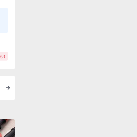
(
0
)