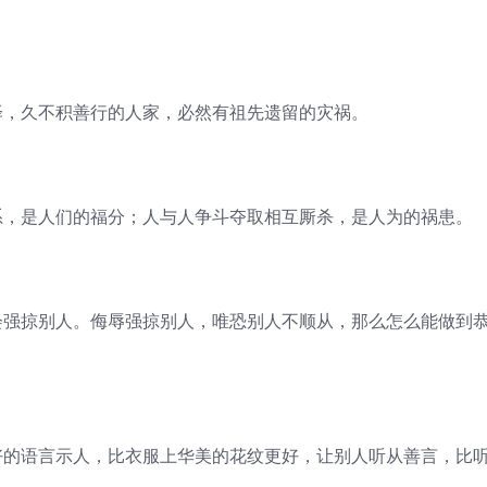
泽，久不积善行的人家，必然有祖先遗留的灾祸。
系，是人们的福分；人与人争斗夺取相互厮杀，是人为的祸患。
会强掠别人。侮辱强掠别人，唯恐别人不顺从，那么怎么能做到
好的语言示人，比衣服上华美的花纹更好，让别人听从善言，比