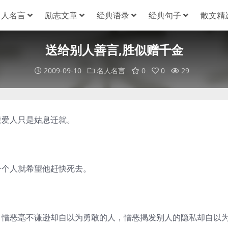
名人名言
励志文章
经典语录
经典句子
散文精
送给别人善言,胜似赠千金
2009-09-10
名人名言
0
0
29
般爱人只是姑息迁就。
一个人就希望他赶快死去。
，憎恶毫不谦逊却自以为勇敢的人，憎恶揭发别人的隐私却自以