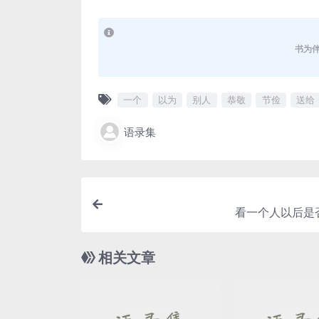
书为
一个
以为
别人
恭敬
节俭
送给
语录集
看一个人以后是
相关文章