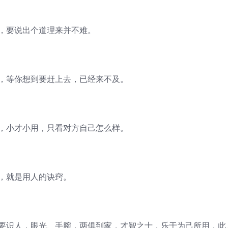
定，要说出个道理来并不难。
面，等你想到要赶上去，已经来不及。
用，小才小用，只看对方自己怎么样。
宜，就是用人的诀窍。
先要识人，眼光、手腕，两俱到家，才智之士，乐于为己所用，此