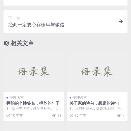
下一篇
经商一定要心存谦卑与诚信
相关文章
至理名言
至理名言
押韵的个性签名，押韵的句子
关于家的诗句，想家的诗句
1、听一季忧伤，倾半世月光。
1、床前明月光，疑是地上霜。举头
2、世上男人千千万,姐要不爽天天
望明月，低头思故乡。——...
10 年前
11
10 年前
7
换。...