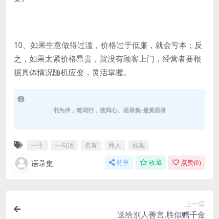
10、如果生意做得过滥，价格过于低廉，就会亏本；反
之，如果太紧价格昂贵，就没有顾客上门，经营者要根
据具体情况随机应变，灵活掌握。
书为伴，笔同行，彼同心。语录集-最美语录
一个
一句话
名言
商人
顾客
语录集
分享
收藏
点赞(
0
)
上一篇
送给别人善言,胜似赠千金