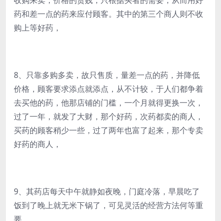
收购来卖，价格的贵贱，只根据买者的需要，从而用好
药和差一点的药来应付顾客。其中的第三个商人则不收
购上等好药，
8、只靠多购多卖，故只售质，量差一点的药，并降低
价格，顾客要求添点就添点，从不计较，于人们都争着
去买他的药，他那店铺的门槛，一个月就得更换一次，
过了一年，就发了大财，那个好药，次药都卖的商人，
买药的顾客稍少一些，过了两年也富了起来，那个专卖
好药的商人，
9、其药店每天中午就静如夜晚，门庭冷落，早晨吃了
饭到了晚上就无米下锅了，可见灵活的经营方法何等重
要。