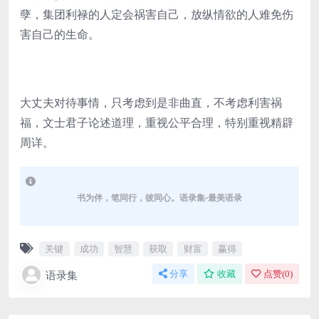
孽，集团利禄的人定会祸害自己，放纵情欲的人难免伤
害自己的生命。
大丈夫对待事情，只考虑到是非曲直，不考虑利害祸
福，文士君子论述道理，重视公平合理，特别重视精辟
周详。
书为伴，笔同行，彼同心。语录集-最美语录
关键
成功
智慧
获取
财富
赢得
语录集
分享
收藏
点赞(
0
)