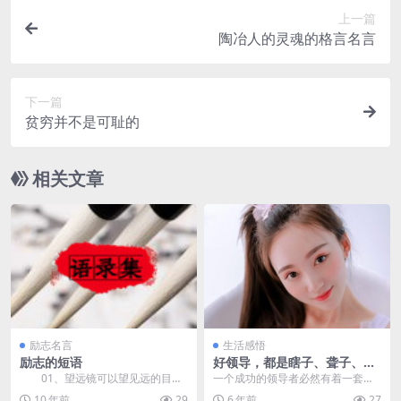
上一篇
陶冶人的灵魂的格言名言
下一篇
贫穷并不是可耻的
相关文章
励志名言
生活感悟
励志的短语
好领导，都是瞎子、聋子、笨
蛋
01、望远镜可以望见远的目
一个成功的领导者必然有着一套属
标，却不能代替你走半步。 0
于自己的管理方法，只有这样才能
10 年前
29
6 年前
27