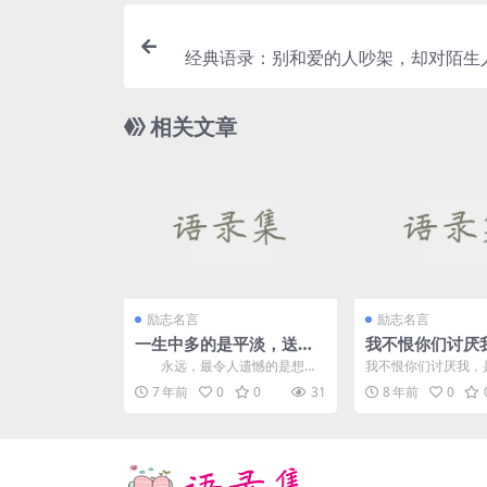
经典语录：别和爱的人吵架，却对陌生
相关文章
励志名言
励志名言
一生中多的是平淡，送几
我不恨你们讨厌
句励志句子给自己
先讨厌你们的。
永远，最令人遗憾的是想念
我不恨你们讨厌我，
它，后悔；最痛苦的是我要来
你们的。 ***** 
7 年前
0
0
31
8 年前
0
了，你走了。 ...
到--洗衣、做饭、...