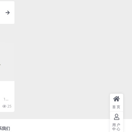
 1、
多是碰
25
首页
用户
系我们
中心