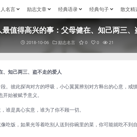
名人名言
励志文章
经典语录
经典句子
散文精
人最值得高兴的事：父母健在、知己两三、
2018-10-06
励志名言
0
0
21
在、知己两三、盗不走的爱人
段。彼此探询对方的呼吸，小心翼翼辨别对方释出的心意，戒
也开始被赋予意义。
，谁是真心实意，谁为了你不顾一切。
像吃饭，如果光等着吃别人送到你碗里的菜，你可能就吃不到