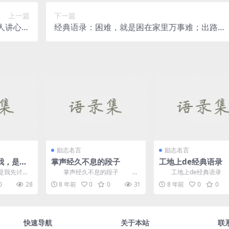
上一篇
下一篇
人讲心里
经典语录：困难，就是困在家里万事难；出路，
话
就是出去走走就有路
励志名言
励志名言
我，是我
掌声经久不息的段子
工地上de经典语录
—三毛
是我先讨厌
掌声经久不息的段子
工地上de经典语录
如果爱情不落
1、一位记者问博内拉：“请问博
转角一般不会碰到爱，也
0
28
8 年前
0
0
31
8 年前
0
0
内拉先生，...
到了平安员；而你刚好...
快速导航
关于本站
联