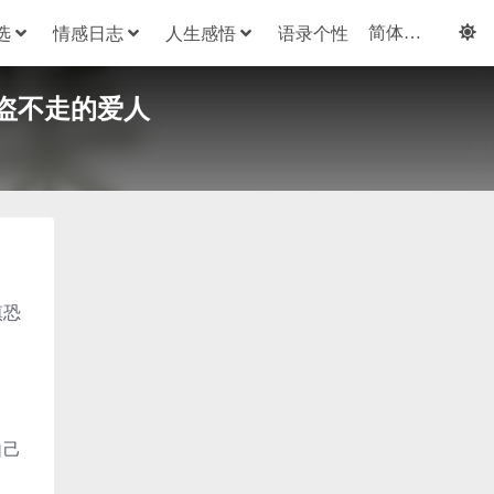
选
情感日志
人生感悟
语录个性
盗不走的爱人
慎恐
自己