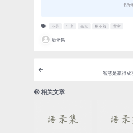
书为
不是
年老
毫无
用不着
贫穷
语录集
智慧是赢得成
相关文章