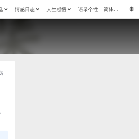
选
情感日志
人生感悟
语录个性
病
，