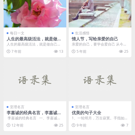
每日一文
生活感悟
人生的最高级活法，就是做自
情人节，写给亲爱的自己
己
人生的最高级活法，就是做自己！
亲爱的自己，要学会爱自己 从今天
肤浅的羡慕、无聊的攀比、笨拙的
起，让自己平平淡淡的活着，学着
7 年前
13
5 年前
25
效仿，不会带来快乐...
爱自己，你是独一无...
至理名言
至理名言
李嘉诚的经典名言，李嘉诚名
优美的句子大全
言
李嘉诚的经典名言 一、李嘉诚关
1、一轮明月，万古寂寞。手指如清
于勤奋的名言 ...
风抚弄柳丝，又如雨滴敲打梧桐叶
12 年前
25
9 年前
7
落，悠悠的穿越了千...