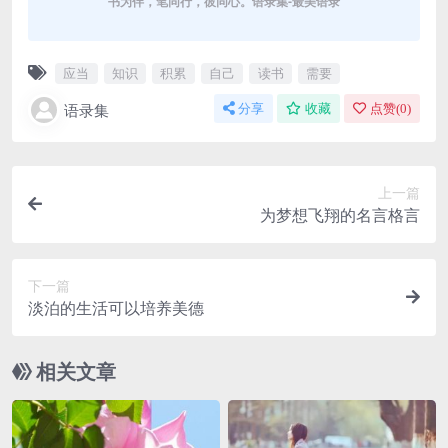
书为伴，笔同行，彼同心。语录集-最美语录
应当
知识
积累
自己
读书
需要
语录集
分享
收藏
点赞(
0
)
上一篇
为梦想飞翔的名言格言
下一篇
淡泊的生活可以培养美德
相关文章