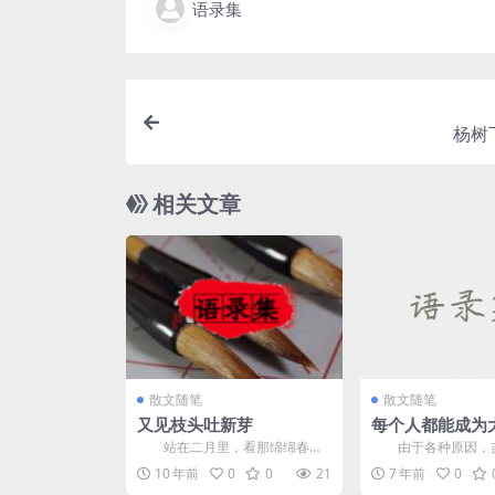
语录集
杨树
相关文章
散文随笔
散文随笔
又见枝头吐新芽
每个人都能成为
要你愿意
站在二月里，看那绵绵春雨
由于各种原因，吉
润出盛世繁华，扭头间，又见枝
录今天拍摄，他说他
10 年前
0
0
21
7 年前
0
头吐新芽。 ...
让大家等。 他现年9