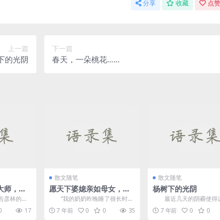
分享
收藏
点赞
上一篇
下一篇
下的光阴
春天，一朵桃花……
散文随笔
散文随笔
大师，只
愿天下婆媳亲如母女，胜
杨树下的光阴
似一家人
彦林的记
“我的奶奶昨晚睡了很长时
最近几天的阴霾使得
想扩大它，
间。首先，分析：门窗很紧，噪
天看起来更冷，更暗，情
0
17
7 年前
0
0
35
7 年前
0
0
...
音很大。第二...
天气一样蒙上阴影。甚至眼.