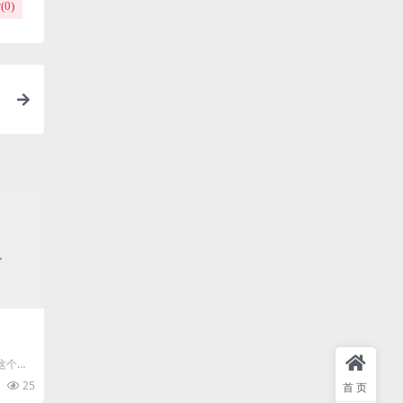
(
0
)
这个冬
绪也像
25
首页
..