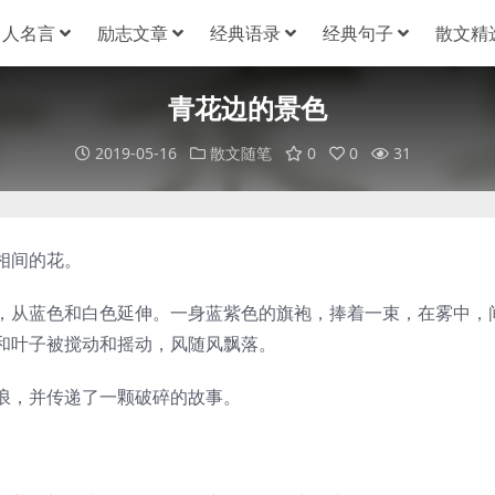
名人名言
励志文章
经典语录
经典句子
散文精
青花边的景色
2019-05-16
散文随笔
0
0
31
相间的花。
从蓝色和白色延伸。一身蓝紫色的旗袍，捧着一束，在雾中，
和叶子被搅动和摇动，风随风飘落。
，并传递了一颗破碎的故事。