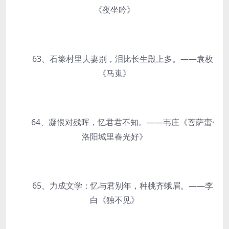
《夜坐吟》
63、石壕村里夫妻别，泪比长生殿上多。——袁枚
《马嵬》
64、凝恨对残晖，忆君君不知。——韦庄《菩萨蛮·
洛阳城里春光好》
65、力成文学：忆与君别年，种桃齐蛾眉。——李
白《独不见》