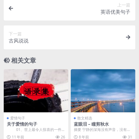
上一篇
英语优美句子
下一篇
古风说说
相关文章
爱情句子
散文精选
关于爱情的句子
蓝眼泪 – 瞳剪秋水
01、世上最令人惊喜的一件事
摘要 宁静的深海没有声音，没有光
情是，你原本以为没有机会靠近的
明，只有无边的寂静包围，回忆伴
11 年前
26
8 年前
31
人，...
着疼痛，疼痛伴着相...