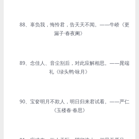
88、辜负我，悔怜君，告天天不闻。——牛峤《更
漏子·春夜阑》
89、念佳人、音尘别后，对此应解相思。——晁端
礼《绿头鸭·咏月》
90、宝奁明月不欺人，明日归来君试看。——严仁
《玉楼春·春思》