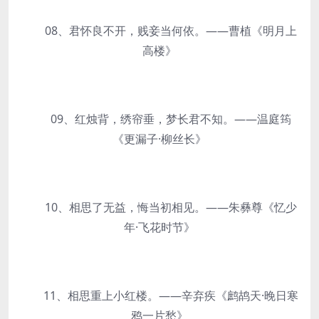
08、君怀良不开，贱妾当何依。——曹植《明月上
高楼》
09、红烛背，绣帘垂，梦长君不知。——温庭筠
《更漏子·柳丝长》
10、相思了无益，悔当初相见。——朱彝尊《忆少
年·飞花时节》
11、相思重上小红楼。——辛弃疾《鹧鸪天·晚日寒
鸦一片愁》