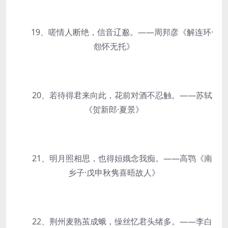
19、嗟情人断绝，信音辽邈。——周邦彦《解连环·
怨怀无托》
20、若待得君来向此，花前对酒不忍触。——苏轼
《贺新郎·夏景》
21、明月照相思，也得姮娥念我痴。——高鹗《南
乡子·戊申秋隽喜晤故人》
22、荆州麦熟茧成蛾，缲丝忆君头绪多。——李白