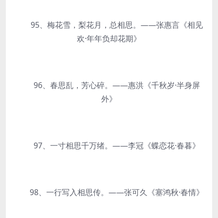
95、梅花雪，梨花月，总相思。——张惠言《相见
欢·年年负却花期》
96、春思乱，芳心碎。——惠洪《千秋岁·半身屏
外》
97、一寸相思千万绪。——李冠《蝶恋花·春暮》
98、一行写入相思传。——张可久《塞鸿秋·春情》