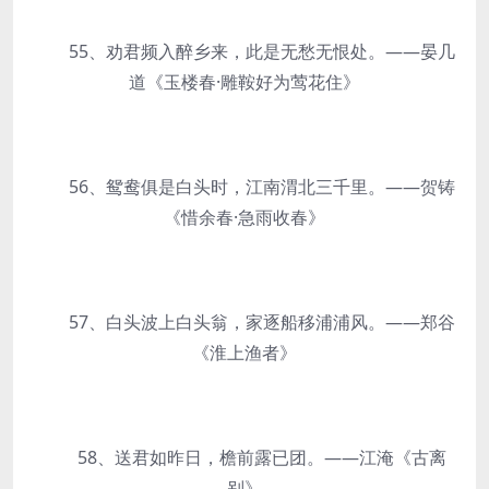
55、劝君频入醉乡来，此是无愁无恨处。——晏几
道《玉楼春·雕鞍好为莺花住》
56、鸳鸯俱是白头时，江南渭北三千里。——贺铸
《惜余春·急雨收春》
57、白头波上白头翁，家逐船移浦浦风。——郑谷
《淮上渔者》
58、送君如昨日，檐前露已团。——江淹《古离
别》