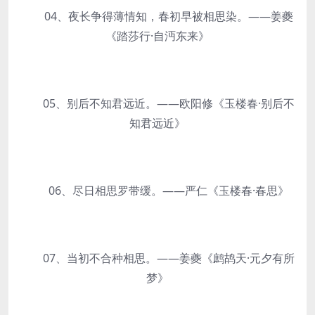
04、夜长争得薄情知，春初早被相思染。——姜夔
《踏莎行·自沔东来》
05、别后不知君远近。——欧阳修《玉楼春·别后不
知君远近》
06、尽日相思罗带缓。——严仁《玉楼春·春思》
07、当初不合种相思。——姜夔《鹧鸪天·元夕有所
梦》