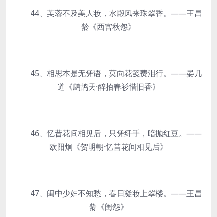
44、芙蓉不及美人妆，水殿风来珠翠香。——王昌
龄《西宫秋怨》
45、相思本是无凭语，莫向花笺费泪行。——晏几
道《鹧鸪天·醉拍春衫惜旧香》
46、忆昔花间相见后，只凭纤手，暗抛红豆。——
欧阳炯《贺明朝·忆昔花间相见后》
47、闺中少妇不知愁，春日凝妆上翠楼。——王昌
龄《闺怨》