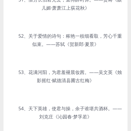
儿媚·萧萧江上荻花秋》
52、关于爱情的诗句：秾艳一枝细看取，芳心千重
似束。——苏轼《贺新郎·夏景》
53、花满河阳，为君羞褪晨妆茜。——吴文英《烛
影摇红·赋德清县圃古红梅》
54、天下英雄，使君与操，余子谁堪共酒杯。——
刘克庄《沁园春·梦孚若》