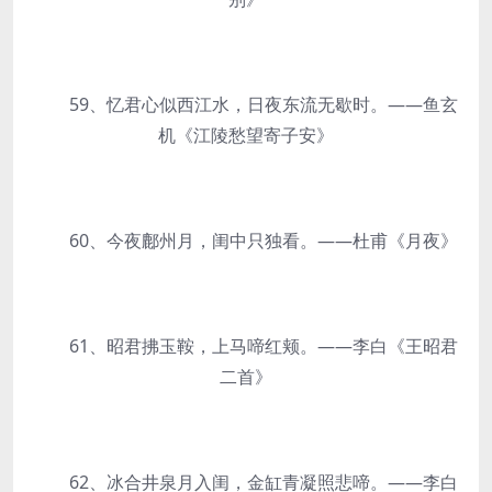
59、忆君心似西江水，日夜东流无歇时。——鱼玄
机《江陵愁望寄子安》
60、今夜鄜州月，闺中只独看。——杜甫《月夜》
61、昭君拂玉鞍，上马啼红颊。——李白《王昭君
二首》
62、冰合井泉月入闺，金缸青凝照悲啼。——李白