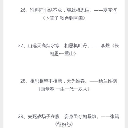
26、谁料同心结不成，翻就相思结。——夏完淳
《卜算子·秋色到空闺》
27、山远天高烟水寒，相思枫叶丹。——李煜《长
相思·一重山》
28、相思相望不相亲，天为谁春。——纳兰性德
《画堂春·一生一代一双人》
29、夫死战场子在腹，妾身虽存如昼烛。——张籍
《征妇怨》