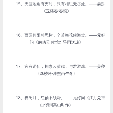
15、天涯地角有穷时，只有相思无尽处。——晏殊
《玉楼春·春恨》
16、西园何限相思树，辛苦梅花候海棠。——元好
问《鹧鸪天·候馆灯昏雨送凉》
17、宜有词仙，拥素云黄鹤，与君游戏。——姜夔
《翠楼吟·淳熙丙午冬》
18、春闺月，红袖不须啼。——元好问《江月晃重
山·初到嵩山时作》