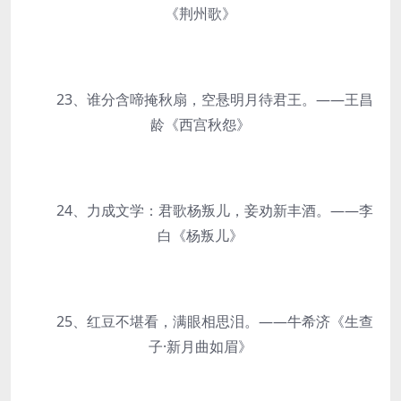
《荆州歌》
23、谁分含啼掩秋扇，空悬明月待君王。——王昌
龄《西宫秋怨》
24、力成文学：君歌杨叛儿，妾劝新丰酒。——李
白《杨叛儿》
25、红豆不堪看，满眼相思泪。——牛希济《生查
子·新月曲如眉》