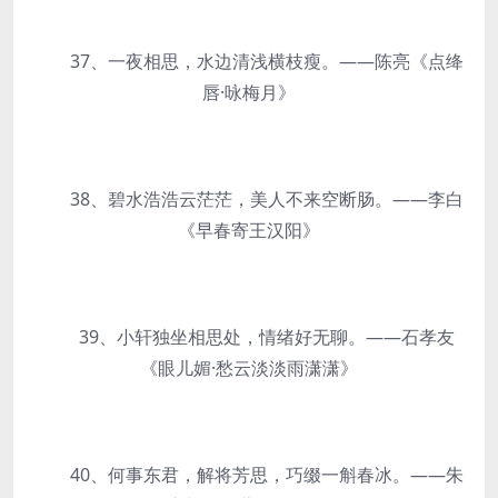
37、一夜相思，水边清浅横枝瘦。——陈亮《点绛
唇·咏梅月》
38、碧水浩浩云茫茫，美人不来空断肠。——李白
《早春寄王汉阳》
39、小轩独坐相思处，情绪好无聊。——石孝友
《眼儿媚·愁云淡淡雨潇潇》
40、何事东君，解将芳思，巧缀一斛春冰。——朱