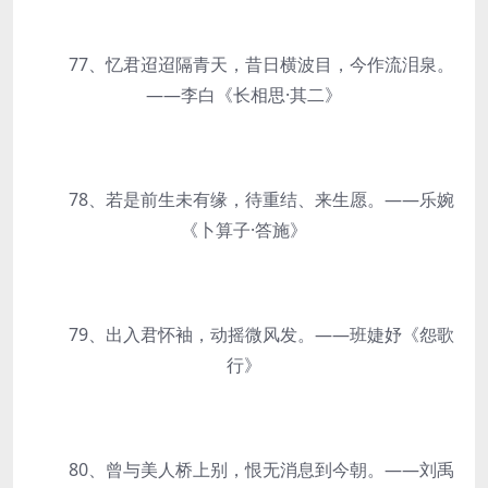
77、忆君迢迢隔青天，昔日横波目，今作流泪泉。
——李白《长相思·其二》
78、若是前生未有缘，待重结、来生愿。——乐婉
《卜算子·答施》
79、出入君怀袖，动摇微风发。——班婕妤《怨歌
行》
80、曾与美人桥上别，恨无消息到今朝。——刘禹