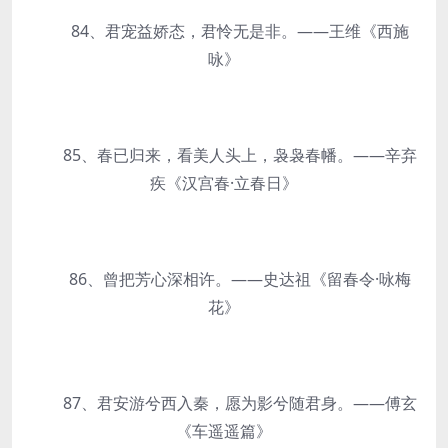
84、君宠益娇态，君怜无是非。——王维《西施
咏》
85、春已归来，看美人头上，袅袅春幡。——辛弃
疾《汉宫春·立春日》
86、曾把芳心深相许。——史达祖《留春令·咏梅
花》
87、君安游兮西入秦，愿为影兮随君身。——傅玄
《车遥遥篇》