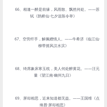
66、相逢一醉是前缘，风雨散、飘然何处。——苏
轼《鹊桥仙·七夕送陈令举》
67、空劳纤手，解佩赠情人。——牛希济《临江仙·
柳带摇风汉水滨》
68、绮席象床寒玉枕，美人何处醉黄花。——汪元
量《望江南·幽州九日》
69、屏却相思，近来知道都无益。——王国维《点
绛唇·屏却相思》