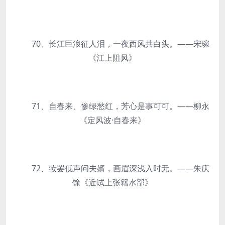
70、长江巨浪征人泪，一夜西风共白头。——宋琬
《江上阻风》
71、自春来、惨绿愁红，芳心是事可可。——柳永
《定风波·自春来》
72、妆罢低声问夫婿，画眉深浅入时无。——朱庆
馀《近试上张籍水部》