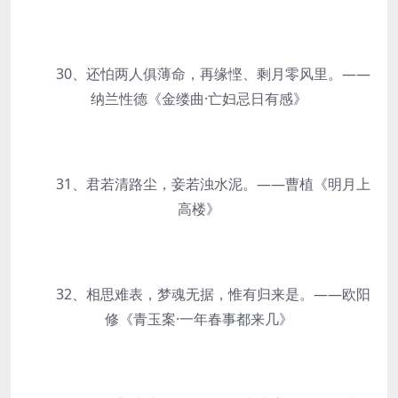
30、还怕两人俱薄命，再缘悭、剩月零风里。——
纳兰性德《金缕曲·亡妇忌日有感》
31、君若清路尘，妾若浊水泥。——曹植《明月上
高楼》
32、相思难表，梦魂无据，惟有归来是。——欧阳
修《青玉案·一年春事都来几》