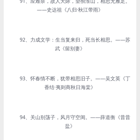
91、应难奈，故人天际，望彻淮山，相思无雁足。
——史达祖《八归·秋江带雨》
92、力成文学：生当复来归，死当长相思。——苏
武《留别妻》
93、怀春情不断，犹带相思旧子。——吴文英《丁
香结·夷则商秋日海棠》
94、关山别荡子，风月守空闺。——薛道衡《昔昔
盐》