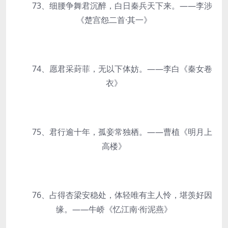
73、细腰争舞君沉醉，白日秦兵天下来。——李涉
《楚宫怨二首·其一》
74、愿君采葑菲，无以下体妨。——李白《秦女卷
衣》
75、君行逾十年，孤妾常独栖。——曹植《明月上
高楼》
76、占得杏梁安稳处，体轻唯有主人怜，堪羡好因
缘。——牛峤《忆江南·衔泥燕》