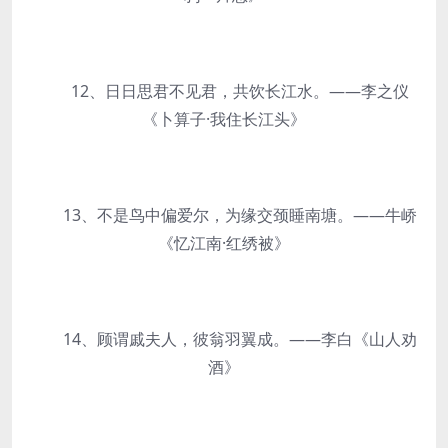
12、日日思君不见君，共饮长江水。——李之仪
《卜算子·我住长江头》
13、不是鸟中偏爱尔，为缘交颈睡南塘。——牛峤
《忆江南·红绣被》
14、顾谓戚夫人，彼翁羽翼成。——李白《山人劝
酒》