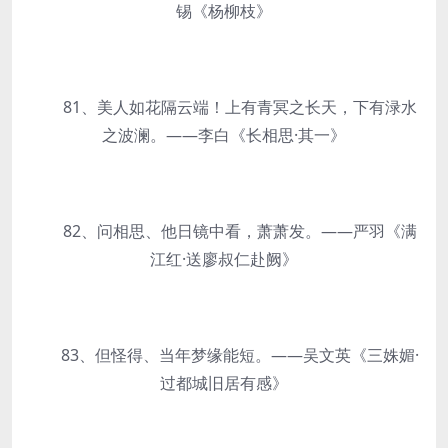
锡《杨柳枝》
81、美人如花隔云端！上有青冥之长天，下有渌水
之波澜。——李白《长相思·其一》
82、问相思、他日镜中看，萧萧发。——严羽《满
江红·送廖叔仁赴阙》
83、但怪得、当年梦缘能短。——吴文英《三姝媚·
过都城旧居有感》