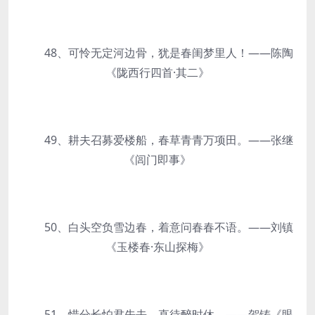
48、可怜无定河边骨，犹是春闺梦里人！——陈陶
《陇西行四首·其二》
49、耕夫召募爱楼船，春草青青万项田。——张继
《闾门即事》
50、白头空负雪边春，着意问春春不语。——刘镇
《玉楼春·东山探梅》
51、惜分长怕君先去，直待醉时休。——贺铸《眼