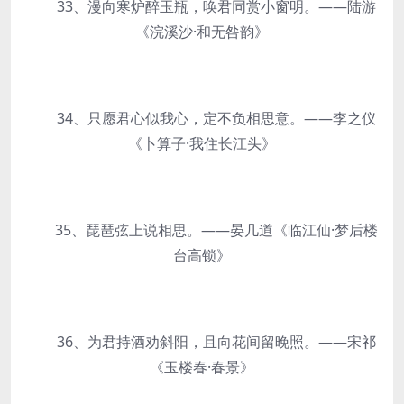
33、漫向寒炉醉玉瓶，唤君同赏小窗明。——陆游
《浣溪沙·和无咎韵》
34、只愿君心似我心，定不负相思意。——李之仪
《卜算子·我住长江头》
35、琵琶弦上说相思。——晏几道《临江仙·梦后楼
台高锁》
36、为君持酒劝斜阳，且向花间留晚照。——宋祁
《玉楼春·春景》