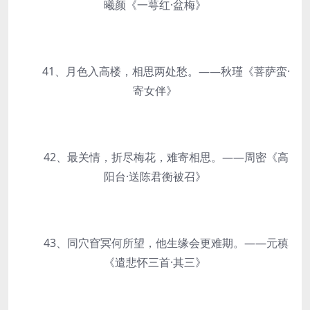
曦颜《一萼红·盆梅》
41、月色入高楼，相思两处愁。——秋瑾《菩萨蛮·
寄女伴》
42、最关情，折尽梅花，难寄相思。——周密《高
阳台·送陈君衡被召》
43、同穴窅冥何所望，他生缘会更难期。——元稹
《遣悲怀三首·其三》