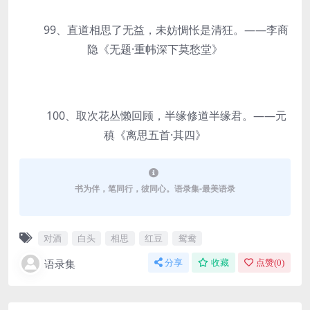
99、直道相思了无益，未妨惆怅是清狂。——李商
隐《无题·重帏深下莫愁堂》
100、取次花丛懒回顾，半缘修道半缘君。——元
稹《离思五首·其四》
书为伴，笔同行，彼同心。语录集-最美语录
对酒
白头
相思
红豆
鸳鸯
语录集
分享
收藏
点赞(
0
)