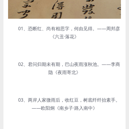
01、恐断红、尚有相思字，何由见得。——周邦彦
《六丑·落花》
02、君问归期未有期，巴山夜雨涨秋池。——李商
隐《夜雨寄北》
03、两岸人家微雨后，收红豆，树底纤纤抬素手。
——欧阳炯《南乡子·路入南中》