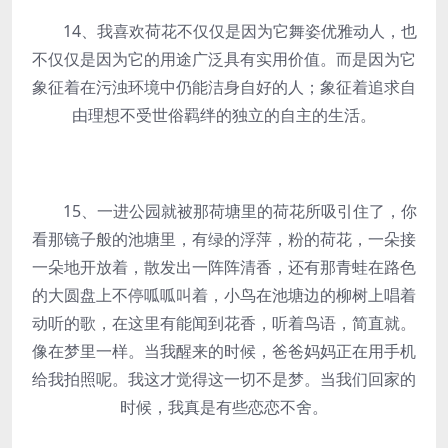
14、我喜欢荷花不仅仅是因为它舞姿优雅动人，也
不仅仅是因为它的用途广泛具有实用价值。而是因为它
象征着在污浊环境中仍能洁身自好的人；象征着追求自
由理想不受世俗羁绊的独立的自主的生活。
15、一进公园就被那荷塘里的荷花所吸引住了，你
看那镜子般的池塘里，有绿的浮萍，粉的荷花，一朵接
一朵地开放着，散发出一阵阵清香，还有那青蛙在路色
的大圆盘上不停呱呱叫着，小鸟在池塘边的柳树上唱着
动听的歌，在这里有能闻到花香，听着鸟语，简直就。
像在梦里一样。当我醒来的时候，爸爸妈妈正在用手机
给我拍照呢。我这才觉得这一切不是梦。当我们回家的
时候，我真是有些恋恋不舍。