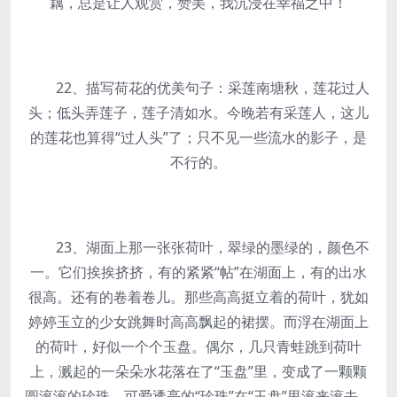
藕，总是让人观赏，赞美，我沉浸在幸福之中！
22、描写荷花的优美句子：采莲南塘秋，莲花过人
头；低头弄莲子，莲子清如水。今晚若有采莲人，这儿
的莲花也算得“过人头”了；只不见一些流水的影子，是
不行的。
23、湖面上那一张张荷叶，翠绿的墨绿的，颜色不
一。它们挨挨挤挤，有的紧紧“帖”在湖面上，有的出水
很高。还有的卷着卷儿。那些高高挺立着的荷叶，犹如
婷婷玉立的少女跳舞时高高飘起的裙摆。而浮在湖面上
的荷叶，好似一个个玉盘。偶尔，几只青蛙跳到荷叶
上，溅起的一朵朵水花落在了“玉盘”里，变成了一颗颗
圆滚滚的珍珠。可爱透亮的“珍珠”在“玉盘”里滚来滚去。