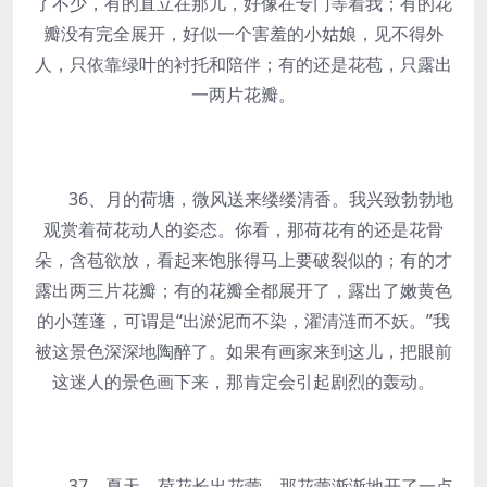
了不少，有的直立在那儿，好像在专门等着我；有的花
瓣没有完全展开，好似一个害羞的小姑娘，见不得外
人，只依靠绿叶的衬托和陪伴；有的还是花苞，只露出
一两片花瓣。
36、月的荷塘，微风送来缕缕清香。我兴致勃勃地
观赏着荷花动人的姿态。你看，那荷花有的还是花骨
朵，含苞欲放，看起来饱胀得马上要破裂似的；有的才
露出两三片花瓣；有的花瓣全都展开了，露出了嫩黄色
的小莲蓬，可谓是“出淤泥而不染，濯清涟而不妖。”我
被这景色深深地陶醉了。如果有画家来到这儿，把眼前
这迷人的景色画下来，那肯定会引起剧烈的轰动。
37、夏天，荷花长出花蕾。那花蕾渐渐地开了一点