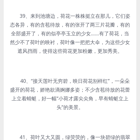
39、来到池塘边，荷花一株株挺立在那儿，它们姿
态各异，有的含苞待放，有的张开了两三片花瓣，有的
全部盛开了，有的似亭亭玉立的少女……有了荷花，当
然少不了荷叶的映衬，荷叶像一把把大伞，为这些少女
遮风挡雨，使得这些荷花更加粉嫩，更加秀美。
40、“接天莲叶无穷碧，映日荷花别样红”，一朵朵
盛开的荷花，娇艳欲滴婀娜多姿；不少含苞待放的花蕾
上立着蜻蜓，好一幅“小荷才露尖尖角，早有蜻蜓立上
头”的美景。
41、荷叶又大又圆，绿荧荧的，像一块碧绿的翡翠