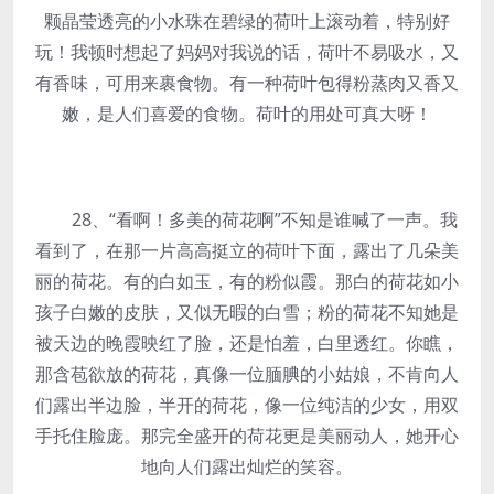
颗晶莹透亮的小水珠在碧绿的荷叶上滚动着，特别好
玩！我顿时想起了妈妈对我说的话，荷叶不易吸水，又
有香味，可用来裹食物。有一种荷叶包得粉蒸肉又香又
嫩，是人们喜爱的食物。荷叶的用处可真大呀！
28、“看啊！多美的荷花啊”不知是谁喊了一声。我
看到了，在那一片高高挺立的荷叶下面，露出了几朵美
丽的荷花。有的白如玉，有的粉似霞。那白的荷花如小
孩子白嫩的皮肤，又似无暇的白雪；粉的荷花不知她是
被天边的晚霞映红了脸，还是怕羞，白里透红。你瞧，
那含苞欲放的荷花，真像一位腼腆的小姑娘，不肯向人
们露出半边脸，半开的荷花，像一位纯洁的少女，用双
手托住脸庞。那完全盛开的荷花更是美丽动人，她开心
地向人们露出灿烂的笑容。