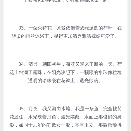
03、一朵朵荷花，紧紧依偎着碧绿滚圆的荷叶，在
轻柔的雨丝沐浴下，显得更加清秀雅洁妩媚可爱了。
04、清晨，朝阳初生，荷花又迎来了新的一天。荷
花上粘满了露珠，在阳光映照下，一颗颗的水珠像粒粒
透明的珍珠嵌在花瓣上，透亮欲滴。
05、月夜，我又游向水塘。我是一条鱼，完全被荷
花迷住。水光映着月色，波光粼粼。水面上那俊俏的身
影，如同十六岁的罗敷女一般，亭亭玉立。那微微颤抖