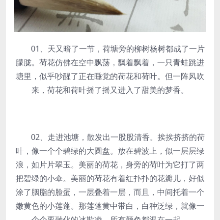
01、天又暗了一节，荷塘旁的柳树杨树都成了一片
朦胧。荷花仿佛在空中飘荡，飘着飘着，一只青蛙跳进
塘里，似乎吵醒了正在睡觉的荷花和荷叶。但一阵风吹
来，荷花和荷叶摇了摇又进入了甜美的梦香。
02、走进池塘，散发出一股股清香。挨挨挤挤的荷
叶，像一个个碧绿的大圆盘。放在碧波上，似一层层绿
浪，如片片翠玉。美丽的荷花，身旁的荷叶为它打了两
把碧绿的小伞。美丽的荷花有着红扑扑的花瓣儿，好似
涂了胭脂的脸蛋，一层叠着一层，而且，中间托着一个
嫩黄色的小莲蓬。那莲蓬黄中带白，白种泛绿，就像一
个个要融化的冰欺凌，所有颜色都混在一起。