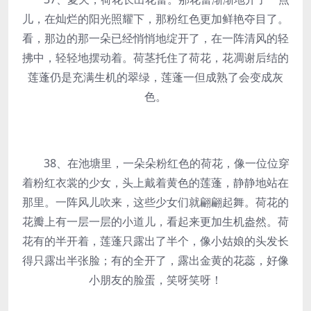
儿，在灿烂的阳光照耀下，那粉红色更加鲜艳夺目了。
看，那边的那一朵已经悄悄地绽开了，在一阵清风的轻
拂中，轻轻地摆动着。荷茎托住了荷花，花凋谢后结的
莲蓬仍是充满生机的翠绿，莲蓬一但成熟了会变成灰
色。
38、在池塘里，一朵朵粉红色的荷花，像一位位穿
着粉红衣裳的少女，头上戴着黄色的莲蓬，静静地站在
那里。一阵风儿吹来，这些少女们就翩翩起舞。荷花的
花瓣上有一层一层的小道儿，看起来更加生机盎然。荷
花有的半开着，莲蓬只露出了半个，像小姑娘的头发长
得只露出半张脸；有的全开了，露出金黄的花蕊，好像
小朋友的脸蛋，笑呀笑呀！