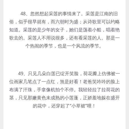
48、忽然想起采莲的事情来了。采莲是江南的旧
俗，似乎很早就有，而六朝时为盛；从诗歌里可以约略
知道。采莲的是少年的女子，她们是荡着小船，唱着艳
歌去的。采莲人不用说很多，还有看采莲的人。那是一
个热闹的季节，也是一个风流的季节。
49、只见几朵白莲已绽开笑脸，荷花瓣上仿佛被一
位画家几笔点了一点红，煞是好看！老爸笑吟吟的脸上
布满了汗珠，手拿像机拍个不停。我轻轻拉了拉荷花的
茎，只见那嫩黄色未成熟的小莲蓬，正娇羞地躲在盛开
的花中，还穿起了“小草裙”哩！