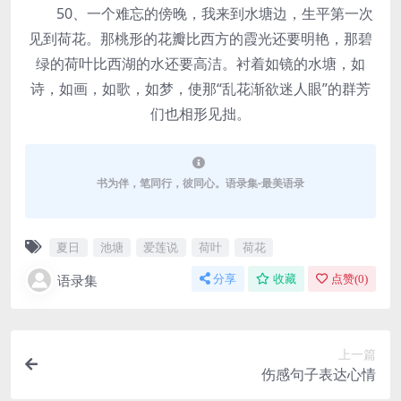
50、一个难忘的傍晚，我来到水塘边，生平第一次
见到荷花。那桃形的花瓣比西方的霞光还要明艳，那碧
绿的荷叶比西湖的水还要高洁。衬着如镜的水塘，如
诗，如画，如歌，如梦，使那“乱花渐欲迷人眼”的群芳
们也相形见拙。
书为伴，笔同行，彼同心。语录集-最美语录
夏日
池塘
爱莲说
荷叶
荷花
语录集
分享
收藏
点赞(
0
)
上一篇
伤感句子表达心情