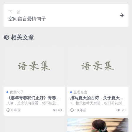
下一篇
空间留言爱情句子
相关文章
优美句子
至理名言
《那年青春我们正好》青春语
描写夏天的古诗，关于夏天的
录
诗句
人嘛，总应该向前看，总不能总活
1、接天莲叶无穷碧，映日荷花别样
在过去的回忆里吧！ 《那年青春我
红。 —— 杨万里《晓出...
8 年前
40
10 年前
28
们正好》 ****...