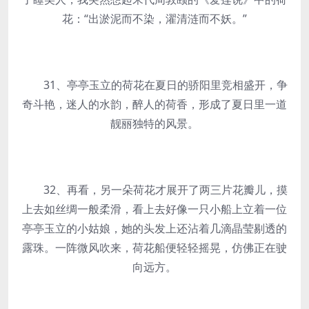
花：“出淤泥而不染，濯清涟而不妖。”
31、亭亭玉立的荷花在夏日的骄阳里竞相盛开，争
奇斗艳，迷人的水韵，醉人的荷香，形成了夏日里一道
靓丽独特的风景。
32、再看，另一朵荷花才展开了两三片花瓣儿，摸
上去如丝绸一般柔滑，看上去好像一只小船上立着一位
亭亭玉立的小姑娘，她的头发上还沾着几滴晶莹剔透的
露珠。一阵微风吹来，荷花船便轻轻摇晃，仿佛正在驶
向远方。