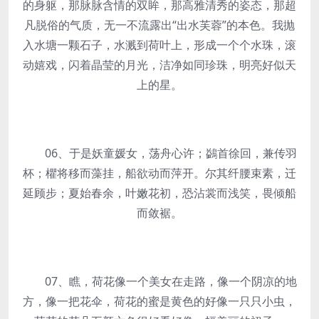
的身躯，那脉脉含情的双眸，那高雅清秀的姿态，那超
凡脱俗的气质，无一不流露出“出水芙蓉”的本色。我抛
入水塘一颗石子，水溅到荷叶上，形成一个个水珠，滚
动嬉戏，闪着晶莹的月光，洁净如同珍珠，明亮好似天
上的星。
06、于是妖童媛女，荡舟心许；鷁首徐回，兼传羽
杯；欋将移而藻挂，船欲动而萍开。尔其纤腰束素，迁
延顾步；夏始春余，叶嫩花初，恐沾裳而浅笑，畏倾船
而敛裾。
07、瞧，荷花像一个美女在走路，像一个阴凉的地
方，像一把花伞，荷花的蜜是黄色的好像一只只小虫，