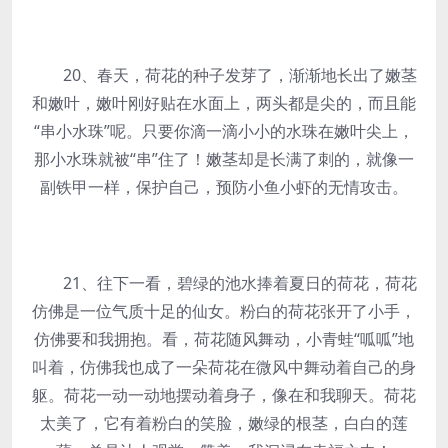
20、春天，荷花的种子发芽了，渐渐地长出了嫩茎
和嫩叶，嫩叶刚好贴在水面上，两头都是尖的，而且能
“串小水珠”呢。只要你滴一滴小小的水珠在嫩叶尖上，
那小水珠就被“串”住了！嫩茎却是长满了刺的，就像一
副铁甲一样，保护自己，预防小鱼小虾的无情攻击。
21、往下一看，碧绿的池水捧着夏日的荷花，荷花
仿佛是一位气质十足的仙女。粉白的荷花张开了小手，
仿佛要和我拥抱。看，荷花随风舞动，小青蛙“呱呱”地
叫着，仿佛我也成了一朵荷花在微风中舞动着自己的身
躯。荷花一动一动地摆动着身子，像在和我聊天。荷花
太美了，它有着粉白的笑脸，嫩绿的根茎，白白的莲