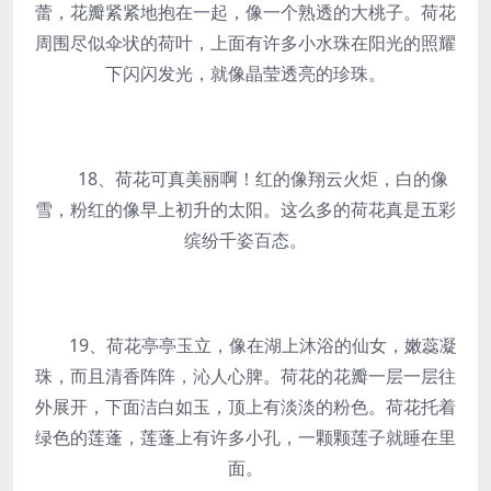
蕾，花瓣紧紧地抱在一起，像一个熟透的大桃子。荷花
周围尽似伞状的荷叶，上面有许多小水珠在阳光的照耀
下闪闪发光，就像晶莹透亮的珍珠。
18、荷花可真美丽啊！红的像翔云火炬，白的像
雪，粉红的像早上初升的太阳。这么多的荷花真是五彩
缤纷千姿百态。
19、荷花亭亭玉立，像在湖上沐浴的仙女，嫩蕊凝
珠，而且清香阵阵，沁人心脾。荷花的花瓣一层一层往
外展开，下面洁白如玉，顶上有淡淡的粉色。荷花托着
绿色的莲蓬，莲蓬上有许多小孔，一颗颗莲子就睡在里
面。