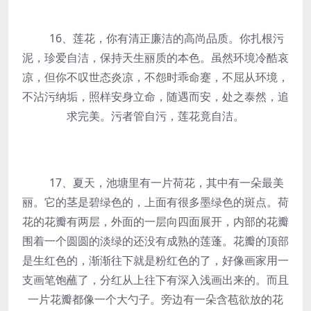
16、莲花，你有清正廉洁的高尚品质。你扎根污
泥，珍爱自洁，保持天生丽质的本色。虽然环境冷酷哀
凉，但你不叹世态炎凉，不怨时乖命蹇，不屈从环境，
不沾污纳垢，照样安身立命，随遇而安，处之泰然，追
求完美。污者管自污，莲花竟自洁。
17、夏天，池塘里有一片荷花，其中有一朵最美
丽。它的茎是碧绿色的，上面有很多墨绿色的斑点。荷
花的花瓣有两层，外面的一层向四面展开，内部的花瓣
围着一个圆圆的淡绿的还没有成熟的莲蓬。花瓣的顶部
是生红色的，渐渐往下就是粉红色的了，好像画家用一
支画笔饱蘸了，分红从上往下有深入浅画出来的。而且
一片花瓣都像一个大勺子。旁边有一朵含苞欲放的花