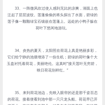
33、一阵微风吹过使人感到无比的凉爽，湖面上也
泛起了层层波纹。莲蓬偷偷的将头探出了水面，碧绿的
莲子像一颗颗绿宝石镶嵌在莲蓬上。远处的小鸭子躲在
荷叶下悠闲地游玩。
34、炎热的夏天，太阳照在荷花上真是艳丽多彩，
它们给宁静的池塘增添了一份生机；碧绿的荷叶像个大
玉盘衬托着荷花，美丽绝伦。这真时“接天莲叶无穷碧，
映日荷花别样红。”
35、来到荷花池边，先映入眼帘的还是那千姿百态
的荷花。接着便看到池中那一只只龙头船。荷花早已开