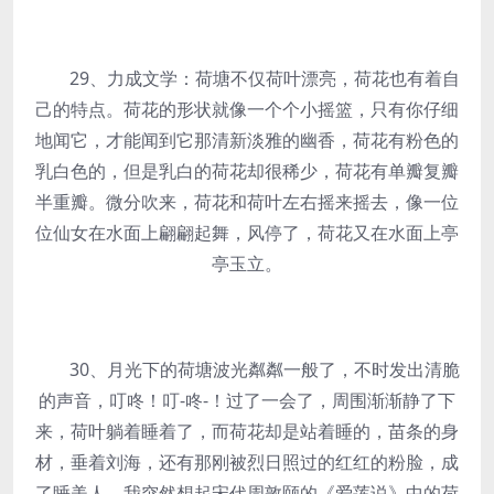
29、力成文学：荷塘不仅荷叶漂亮，荷花也有着自
己的特点。荷花的形状就像一个个小摇篮，只有你仔细
地闻它，才能闻到它那清新淡雅的幽香，荷花有粉色的
乳白色的，但是乳白的荷花却很稀少，荷花有单瓣复瓣
半重瓣。微分吹来，荷花和荷叶左右摇来摇去，像一位
位仙女在水面上翩翩起舞，风停了，荷花又在水面上亭
亭玉立。
30、月光下的荷塘波光粼粼一般了，不时发出清脆
的声音，叮咚！叮-咚-！过了一会了，周围渐渐静了下
来，荷叶躺着睡着了，而荷花却是站着睡的，苗条的身
材，垂着刘海，还有那刚被烈日照过的红红的粉脸，成
了睡美人，我突然想起宋代周敦颐的《爱莲说》中的荷