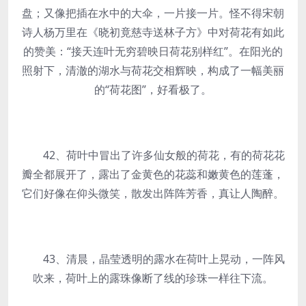
盘；又像把插在水中的大伞，一片接一片。怪不得宋朝
诗人杨万里在《晓初竟慈寺送林子方》中对荷花有如此
的赞美：“接天连叶无穷碧映日荷花别样红”。在阳光的
照射下，清澈的湖水与荷花交相辉映，构成了一幅美丽
的“荷花图”，好看极了。
42、荷叶中冒出了许多仙女般的荷花，有的荷花花
瓣全都展开了，露出了金黄色的花蕊和嫩黄色的莲蓬，
它们好像在仰头微笑，散发出阵阵芳香，真让人陶醉。
43、清晨，晶莹透明的露水在荷叶上晃动，一阵风
吹来，荷叶上的露珠像断了线的珍珠一样往下流。