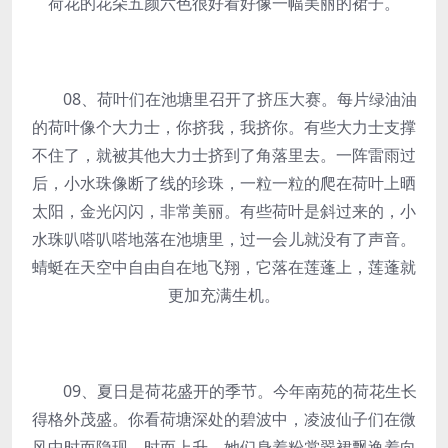
荷花的花朵五颜六色很好看好像一幅美丽的裙子。
08、荷叶们在池塘里召开了挤压大赛。每片绿油油
的荷叶像个大力士，你挤我，我挤你。有些大力士支撑
不住了，就被其他大力士挤到了角落里去。一阵雷雨过
后，小水珠像断了线的珍珠，一粒一粒的爬在荷叶上晒
太阳，金光闪闪，非常美丽。有些荷叶是斜过来的，小
水珠叭嗒叭嗒地落在池塘里，过一会儿就没有了声音。
蜻蜓在天空中自由自在地飞翔，它落在莲蓬上，莲蓬就
更加充满生机。
09、夏日是荷花盛开的季节。今年南苑的荷花生长
得格外茂盛。你看荷塘深处的碧波中，凌波仙子们在微
风中时而隐现，时而上升，她们身着粉裳翠裙飘逸着向