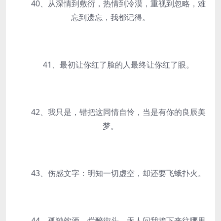
40、从深情到敷衍，热情到冷漠，重视到忽略，难
忘到遗忘，我都记得。
41、最初让你红了脸的人最终让你红了眼。
42、我只是，错把这同情自怜，当是有你的良辰美
梦。
43、伤感文字：明知一切虚空，却还要飞蛾扑火。
44、孤独饮酒，烂醉街头，无人问我接下来往哪里