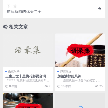
下一篇
描写秋雨的优美句子
相关文章
伤感句子
抒情散文
三生三世十里桃花影视台词欣
加德满都的风铃
赏
***** “没想到 娘亲竟比夫君年岁
爱情犹如一场奢华的盛宴，每
大了这么多 父君...
每盛装出席，结果却总是满杯狼
8 年前
2
10 年前
25
羁。而下一次盛宴到来，...