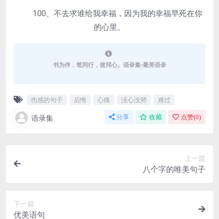
100、不去求谁给我幸福，因为我的幸福早死在你
的心里。
书为伴，笔同行，彼同心。语录集-最美语录
伤感的句子
后悔
心痛
没心没肺
难过
语录集
分享
收藏
点赞(
0
)
上一篇
八个字的唯美句子
下一篇
优美语句