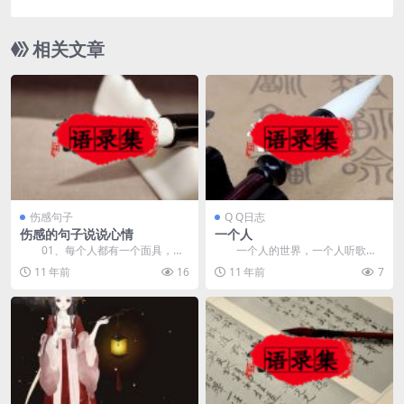
相关文章
伤感句子
Q Q日志
伤感的句子说说心情
一个人
01、每个人都有一个面具，伪
一个人的世界，一个人听歌，
装只是为了掩饰哀伤！ 02、
一个人听广播，一个人走路，一个
11 年前
16
11 年前
7
有...
人喝茶，一个人难过，...