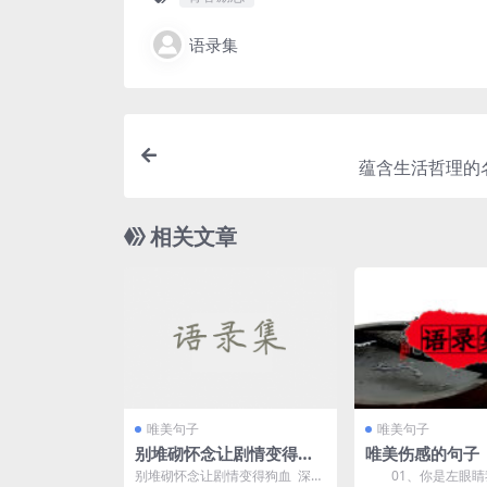
语录集
蕴含生活哲理的
相关文章
唯美句子
唯美句子
别堆砌怀念让剧情变得狗
唯美伤感的句子
血 深爱了多年又何必毁了
别堆砌怀念让剧情变得狗血 深爱
01、你是左眼睛