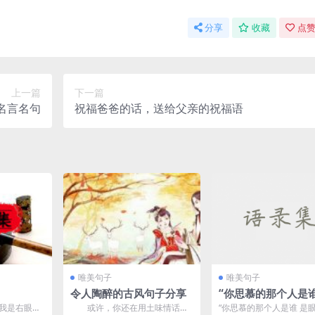
分享
收藏
点赞
上一篇
下一篇
名言名句
祝福爸爸的话，送给父亲的祝福语
唯美句子
唯美句子
令人陶醉的古风句子分享
“你思慕的那个人是谁
眼前看到的这个人吗
我是右眼睛
或许，你还在用土味情话撩
“你思慕的那个人是谁 是