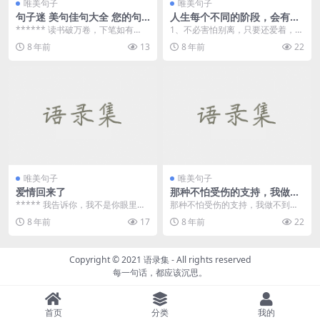
唯美句子
唯美句子
句子迷 美句佳句大全 您的句
人生每个不同的阶段，会有不
子摘抄本 伤感的句子
同的人停留。 ——《前任3》
****** 读书破万卷，下笔如有
1、不必害怕别离，只要还爱着，只
神。 ****** ...
要还记着那个想念的人，一定会在
8 年前
13
8 年前
22
某一刻，以温柔的姿...
唯美句子
唯美句子
爱情回来了
那种不怕受伤的支持，我做不
到了。——《前任3》
***** 我告诉你，我不是你眼里的
那种不怕受伤的支持，我做不到
所有女人，所以从现在起，请你自
了。我需要他陪我来证明他爱我，
8 年前
17
8 年前
22
动团成团，以圆...
我需要他在我身上花心思...
Copyright © 2021
语录集
- All rights reserved
每一句话，都应该沉思。
首页
分类
我的