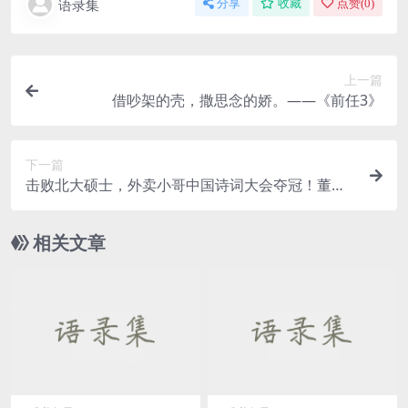
语录集
分享
收藏
点赞(
0
)
上一篇
借吵架的壳，撒思念的娇。——《前任3》
下一篇
击败北大硕士，外卖小哥中国诗词大会夺冠！董卿
都忍不住称赞
相关文章