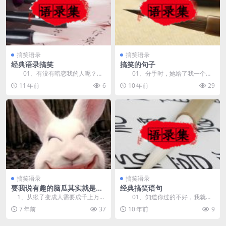
搞笑语录
搞笑语录
经典语录搞笑
搞笑的句子
01、有没有暗恋我的人呢？暗
01、分手时，她给了我一个
恋我的你们别害羞呀，爱要大声说
吻，那感觉和《人民日报》一样真
11 年前
6
10 年前
29
出来。 ...
实… ...
搞笑语录
搞笑语录
要我说有趣的脑瓜其实就是这
经典搞笑语句
样的
1、从猴子变成人需要成千上万
01、知道你过的不好，我就安
年，从人变回猴子只用一瓶...
心了。 02、就算再想哭，也
7 年前
37
10 年前
9
要...