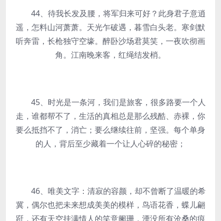
44、待我长发及腰，将军归来可好？此身君子意逍
遥，怎料山河萧萧。天光乍破遇，暮雪白头老。寒剑默
听奔雷，长枪独守空壕。醉卧沙场君莫笑，一夜吹彻画
角。江南晚来客，红绳结发梢。
45、时光是一条河，我们是旅客，很多路要一个人
走，谁都帮不了，生活的真相总是那么残酷、赤裸，你
要么抵挡不了，消亡；要么继续往前，坚强。每个单身
的人，背后至少藏着一个让人心碎的秘密；
46、唯美文字：清寂的容颜，却不曾断了温暖的希
冀，偶尔也把未来想成美美的模样，鸟语花香，蝶儿翩
跹，还有天空挂满情人的笑意阑珊，湮没所有沧桑的痕