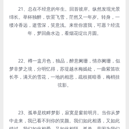
21、总在不经意的年生。回首彼岸。纵然发现光景
绵长。举杯独醉，饮罢飞雪，茫然又一年岁。转身，一
缕冷香远，逝雪深，笑意浅。来世你渡我，可愿？经流
年，梦回曲水边，看烟花绽出月圆。
22、樽一盅月色，独品，醉意阑珊，情亦阑珊，似
梦非梦之境，分明忆得，苏堤越水梅嫣处，一曲紫笛吹
长亭，满天的雪花，一地的相思，疏枝摇暗香，梅梢挂
弦影。
23、孤单是枕畔梦影，寂寞是窗前明月。当你从梦
中走来，我已看不到你的笑颜。我们如此相遇，又如此
错过，我们如此相爱，又如此相隔。孤单，是因为我们