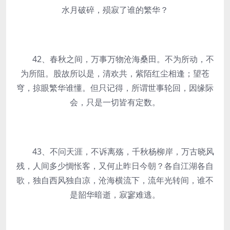
水月破碎，殒寂了谁的繁华？
42、春秋之间，万事万物沧海桑田。不为所动，不
为所阻。股故所以是，清欢共，紫陌红尘相逢；望苍
穹，掠眼繁华谁懂。但只记得，所谓世事轮回，因缘际
会，只是一切皆有定数。
43、不问天涯，不诉离殇，千秋杨柳岸，万古晓风
残，人间多少惆怅客，又何止昨日今朝？各自江湖各自
歌，独自西风独自凉，沧海横流下，流年光转间，谁不
是韶华暗逝，寂寥难逃。