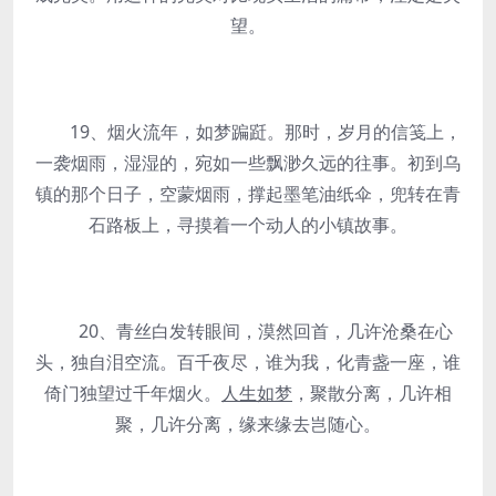
望。
19、烟火流年，如梦蹁跹。那时，岁月的信笺上，
一袭烟雨，湿湿的，宛如一些飘渺久远的往事。初到乌
镇的那个日子，空蒙烟雨，撑起墨笔油纸伞，兜转在青
石路板上，寻摸着一个动人的小镇故事。
20、青丝白发转眼间，漠然回首，几许沧桑在心
头，独自泪空流。百千夜尽，谁为我，化青盏一座，谁
倚门独望过千年烟火。
人生如梦
，聚散分离，几许相
聚，几许分离，缘来缘去岂随心。