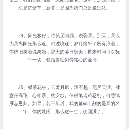
总是搭错车，寂寞，是因为我们总是坐过站。
24、阳光极好，你笑望与我，说娶我。那天，我以
为我离阳光那么近。时过境迁，岁月磨平了所有浪漫，
你依旧笑着说离婚，那天的落日极美；原来时间可以抚
平一切，包括曾经刻骨铭心的爱情。
25、蝶慕花枝，云羞月影，浑不越、咫尺天涯。肆
意任高飞，心相系、枕安欹。信得纸鸢难忍别，何愁鸿
雁忘思归。如果，若干年后，我的墓碑上刻的是我的名
字，你的姓氏，那么这一生，便圆满了。