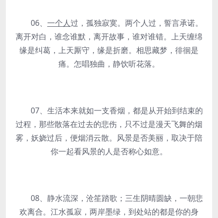
06、
一个人
过，孤独寂寞。两个人过，誓言承诺。
离开对白，谁念谁默，离开故事，谁对谁错。上天缠绵
缘是纠葛，上天厮守，缘是折磨。相思藏梦，徘徊是
痛。怎唱独曲，静饮听花落。
07、生活本来就如一支香烟，都是从开始到结束的
过程，那些散落在过去的悲伤，只不过是漫天飞舞的烟
雾，妖娆过后，便烟消云散。风景是否美丽，取决于陪
你一起看风景的人是否称心如意。
08、静水流深，沧笙踏歌；三生阴晴圆缺，一朝悲
欢离合。江水孤寂，两岸墨绿，到处站的都是你的身