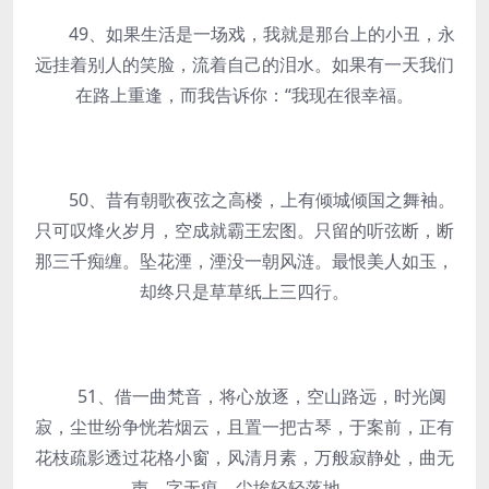
49、如果生活是一场戏，我就是那台上的小丑，永
远挂着别人的笑脸，流着自己的泪水。如果有一天我们
在路上重逢，而我告诉你：“我现在很幸福。
50、昔有朝歌夜弦之高楼，上有倾城倾国之舞袖。
只可叹烽火岁月，空成就霸王宏图。只留的听弦断，断
那三千痴缠。坠花湮，湮没一朝风涟。最恨美人如玉，
却终只是草草纸上三四行。
51、借一曲梵音，将心放逐，空山路远，时光阒
寂，尘世纷争恍若烟云，且置一把古琴，于案前，正有
花枝疏影透过花格小窗，风清月素，万般寂静处，曲无
声，字无痕，尘埃轻轻落地。