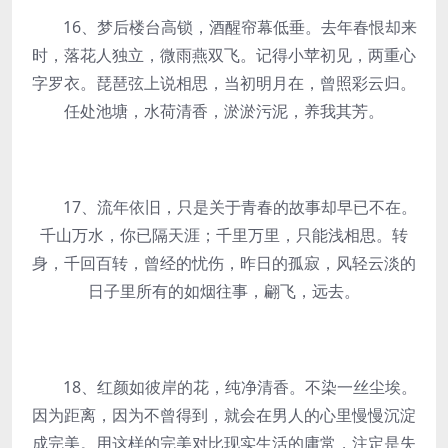
16、梦后楼台高锁，酒醒帘幕低垂。去年春恨却来
时，落花人独立，微雨燕双飞。记得小苹初见，两重心
字罗衣。琵琶弦上说相思，当初明月在，曾照彩云归。
任处池塘，水荷清香，淤淤污泥，养我其芳。
17、流年依旧，只是关于青春的故事却早已不在。
千山万水，你已隔天涯；千里万里，只能浅相思。转
身，千回百转，曾经的忧伤，昨日的孤寂，风轻云淡的
日子里所有的如烟往事，翩飞，远去。
18、红颜如彼岸的花，纯净清香。不染一丝尘埃。
因为距离，因为不曾得到，就会在男人的心里慢慢沉淀
成完美。用这样的完美对比现实生活的庸常，注定是失