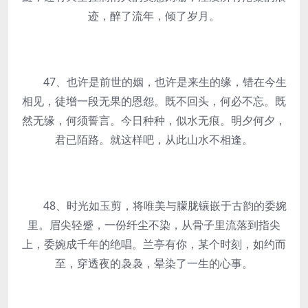
迹，醉了流年，倾了岁月。
47、也许是前世的姻，也许是来生的缘，错在今生
相见，徒增一段无果的恩怨。既不回头，何必不忘。既
然无缘，何须誓言。今日种种，似水无痕。明夕何夕，
君已陌路。就这样吧，从此山水不相逢。
48、时光如玉剪，将唯美与朦胧镶嵌于古韵的委婉
里。眉尖轻蹙，一份纤尘不染，从骨子里流落到指尖
上，委婉成千年的绝唱。兰亭有你，某个时刻，如约而
至，穿透夜的袅袅，晕染了一生的心事。