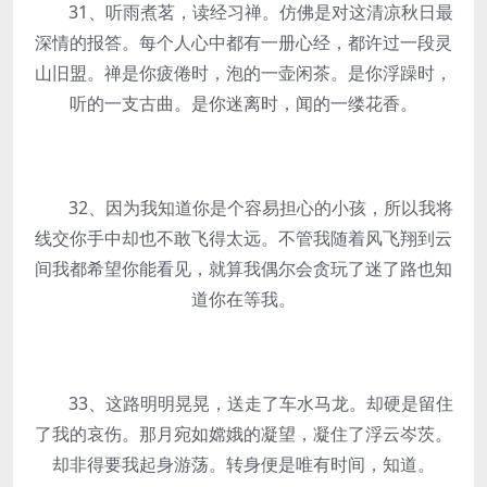
31、听雨煮茗，读经习禅。仿佛是对这清凉秋日最
深情的报答。每个人心中都有一册心经，都许过一段灵
山旧盟。禅是你疲倦时，泡的一壶闲茶。是你浮躁时，
听的一支古曲。是你迷离时，闻的一缕花香。
32、因为我知道你是个容易担心的小孩，所以我将
线交你手中却也不敢飞得太远。不管我随着风飞翔到云
间我都希望你能看见，就算我偶尔会贪玩了迷了路也知
道你在等我。
33、这路明明晃晃，送走了车水马龙。却硬是留住
了我的哀伤。那月宛如嫦娥的凝望，凝住了浮云岑茨。
却非得要我起身游荡。转身便是唯有时间，知道。