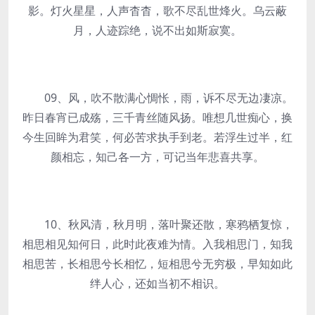
影。灯火星星，人声杳杳，歌不尽乱世烽火。乌云蔽
月，人迹踪绝，说不出如斯寂寞。
09、风，吹不散满心惆怅，雨，诉不尽无边凄凉。
昨日春宵已成殇，三千青丝随风扬。唯想几世痴心，换
今生回眸为君笑，何必苦求执手到老。若浮生过半，红
颜相忘，知己各一方，可记当年悲喜共享。
10、秋风清，秋月明，落叶聚还散，寒鸦栖复惊，
相思相见知何日，此时此夜难为情。入我相思门，知我
相思苦，长相思兮长相忆，短相思兮无穷极，早知如此
绊人心，还如当初不相识。