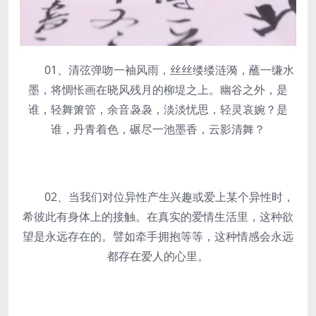
01、清弦弹吻一袖风雨，丝丝缕缕涟漪，蘸一缣水
墨，将惆怅画在晓风残月的柳堤之上。幽谷之外，是
谁，轻舞箫管，余音袅袅，淡淡忧思，轻灵哀婉？是
谁，丹青着色，碾尽一池墨香，云影清舞？
02、当我们对位异性产生兴趣或爱上某个异性时，
希彼此有身体上的接触。在真实的爱情生活里，这种欲
望是永远存在的。譬如牵手拥抱等等，这种情感会永远
都存在爱人的心里。