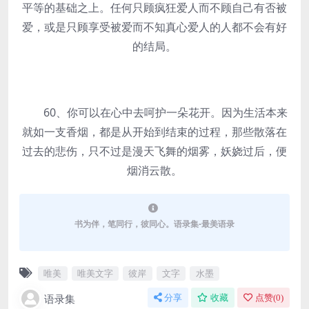
平等的基础之上。任何只顾疯狂爱人而不顾自己有否被
爱，或是只顾享受被爱而不知真心爱人的人都不会有好
的结局。
60、你可以在心中去呵护一朵花开。因为生活本来
就如一支香烟，都是从开始到结束的过程，那些散落在
过去的悲伤，只不过是漫天飞舞的烟雾，妖娆过后，便
烟消云散。
书为伴，笔同行，彼同心。语录集-最美语录
唯美
唯美文字
彼岸
文字
水墨
语录集
分享
收藏
点赞(
0
)