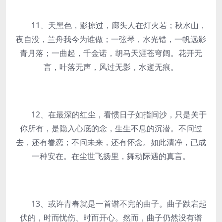
11、天黑色，影掠过，廊头人在灯火若；秋水山，
夜自没，兰舟我今为谁做；一弦琴，水光错，一帆远影
青月落；一曲起，千金诺，胡马天涯苍穹阔。花开无
言，叶落无声，风过无影，水逝无痕。
12、在最深的红尘，看惯日子如指间沙，只是关于
你所有，是隐入心底的念，生生不息的沉潜。不问过
去，还有眷恋；不问未来，还有怀念。如此清净，已成
一种安在。在尘世飞扬里，舞动际遇的真言。
13、或许青春就是一首谱不完的曲子。曲子跌宕起
伏的，时而忧伤、时而开心。然而，曲子仍然没有谱