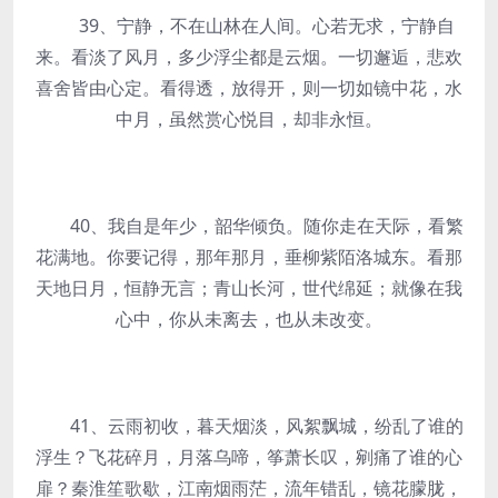
39、宁静，不在山林在人间。心若无求，宁静自
来。看淡了风月，多少浮尘都是云烟。一切邂逅，悲欢
喜舍皆由心定。看得透，放得开，则一切如镜中花，水
中月，虽然赏心悦目，却非永恒。
40、我自是年少，韶华倾负。随你走在天际，看繁
花满地。你要记得，那年那月，垂柳紫陌洛城东。看那
天地日月，恒静无言；青山长河，世代绵延；就像在我
心中，你从未离去，也从未改变。
41、云雨初收，暮天烟淡，风絮飘城，纷乱了谁的
浮生？飞花碎月，月落乌啼，筝萧长叹，剜痛了谁的心
扉？秦淮笙歌歇，江南烟雨茫，流年错乱，镜花朦胧，