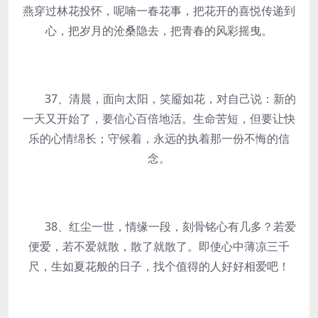
燕穿过林花投怀，呢喃一春花事，把花开的喜悦传递到
心，把岁月的沧桑隐去，把青春的风彩摇曳。
37、清晨，面向太阳，笑靥如花，对自己说：新的
一天又开始了，要信心百倍地活。生命苦短，但要让快
乐的心情绵长；守候着，永远的执着那一份不悔的信
念。
38、红尘一世，情缘一段，刻骨铭心有几多？若爱
便爱，若不爱就散，散了就散了。即使心中薄凉三千
尺，生如夏花般的日子，找个值得的人好好相爱吧！