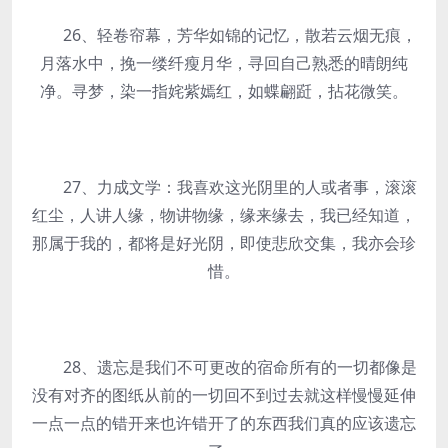
26、轻卷帘幕，芳华如锦的记忆，散若云烟无痕，
月落水中，挽一缕纤瘦月华，寻回自己熟悉的晴朗纯
净。寻梦，染一指姹紫嫣红，如蝶翩跹，拈花微笑。
27、力成文学：我喜欢这光阴里的人或者事，滚滚
红尘，人讲人缘，物讲物缘，缘来缘去，我已经知道，
那属于我的，都将是好光阴，即使悲欣交集，我亦会珍
惜。
28、遗忘是我们不可更改的宿命所有的一切都像是
没有对齐的图纸从前的一切回不到过去就这样慢慢延伸
一点一点的错开来也许错开了的东西我们真的应该遗忘