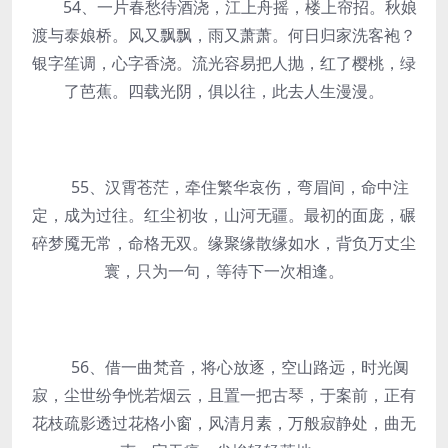
54、一片春愁待酒浇，江上舟摇，楼上帘招。秋娘
渡与泰娘桥。风又飘飘，雨又萧萧。何日归家洗客袍？
银字笙调，心字香浇。流光容易把人抛，红了樱桃，绿
了芭蕉。四载光阴，俱以往，此去人生漫漫。
55、汉霄苍茫，牵住繁华哀伤，弯眉间，命中注
定，成为过往。红尘初妆，山河无疆。最初的面庞，碾
碎梦魇无常，命格无双。缘聚缘散缘如水，背负万丈尘
寰，只为一句，等待下一次相逢。
56、借一曲梵音，将心放逐，空山路远，时光阒
寂，尘世纷争恍若烟云，且置一把古琴，于案前，正有
花枝疏影透过花格小窗，风清月素，万般寂静处，曲无