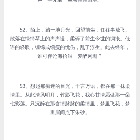
52、陌上，踏一地月光，回望前尘，任往事放飞。
散落在绿绮琴上的声声慢，柔碎了前生今世的惆怅。低
语的轻唤，缠绵成细瘦的忧伤，乱了浮生。此去经年，
谁可伴沧海拾泪，梦醉阑珊？
53、想起那痴迷的目光，千言万语，都在那一抹柔
情里。从此清风明月，竹影飞花，我心甘情愿做那一朵
七彩莲。只沉醉在那含情脉脉的柔情里，梦里飞花，梦
里眉间点下朱砂。