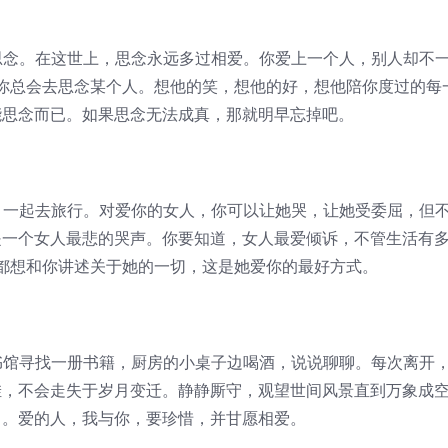
念。在这世上，思念永远多过相爱。你爱上一个人，别人却不
你总会去思念某个人。想他的笑，想他的好，想他陪你度过的每
能思念而已。如果思念无法成真，那就明早忘掉吧。
一起去旅行。对爱你的女人，你可以让她哭，让她受委屈，但
是一个女人最悲的哭声。你要知道，女人最爱倾诉，不管生活有
都想和你讲述关于她的一切，这是她爱你的最好方式。
馆寻找一册书籍，厨房的小桌子边喝酒，说说聊聊。每次离开
挂，不会走失于岁月变迁。静静厮守，观望世间风景直到万象成
常。爱的人，我与你，要珍惜，并甘愿相爱。