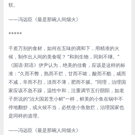
软。
——冯远臣《最是那碗人间烟火》
*****
千差万别的食材，如何在五味的调和下，用精准的火
候，制作出人间的美食呢？ “和则生物，同则不继。”
《国语·郑语》伊尹认为，绝美的佳肴，应该是这样的标
准：“久而不弊，熟而不烂，甘而不哝，酸而不酷，咸而
不减，辛而不烈，淡而不薄，肥而不腻。”同理，治理国
家应该不急不躁，温性中和，注重调节五行阴阳，如老
子所说的“治大国若烹小鲜”一样，鲜美的小鱼在锅中不
停地翻炒，或火候不当，必然使小鱼散烂，治理国家也
是同样的道理。
——冯远臣《最是那碗人间烟火》