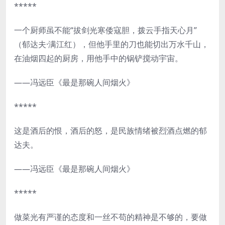
*****
一个厨师虽不能“拔剑光寒倭寇胆，拨云手指天心月”
（郁达夫·满江红），但他手里的刀也能切出万水千山，
在油烟四起的厨房，用他手中的锅铲搅动宇宙。
——冯远臣《最是那碗人间烟火》
*****
这是酒后的恨，酒后的怒，是民族情绪被烈酒点燃的郁
达夫。
——冯远臣《最是那碗人间烟火》
*****
做菜光有严谨的态度和一丝不苟的精神是不够的，要做