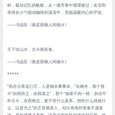
杯，载动记忆的帆船，从一缕芳香中缓缓驶过；友谊和
亲情在小勺搅动咖啡的荡漾中，竟能温暖内心的宇宙。
——冯远臣《最是那碗人间烟火》
天下佳山水，古今推富春。
——冯远臣《最是那碗人间烟火》
*****
“风住尘香花已尽，人是物非事事休。”在晚年，那个曾
今“由我得之，由我遣之”，那个“做菜不拘一格，勿论中
外古今，东西南北，更不管什么菜系，想吃什么就做什
么，以意为之”的王世襄老人，却出奇地对美食不愿多