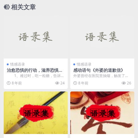
相关文章
情感语录
情感语录
治愈恐惧的行动，滋养恐惧的
感动语句《外婆的道歉信》
犹豫
1、难过时，吃一粒糖，告诉自
外婆曾经在医院里抽烟，触发了火
己生活是甜的！心里的痛，总是借
灾报警器，保安强制她灭烟时，她
8 年前
24
8 年前
26
助文字来化解。也许...
大声咆哮道：&ldq...