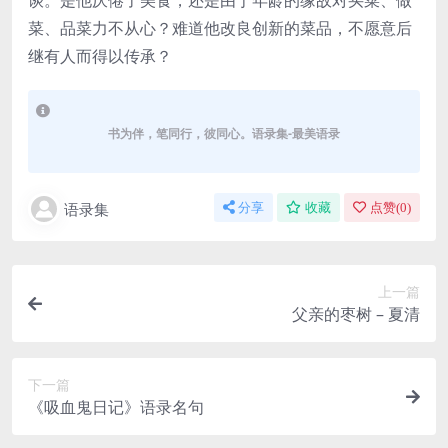
谈。是他厌倦了美食，还是由于年龄的缘故对买菜、做
菜、品菜力不从心？难道他改良创新的菜品，不愿意后
继有人而得以传承？
书为伴，笔同行，彼同心。语录集-最美语录
语录集
分享
收藏
点赞(
0
)
上一篇
父亲的枣树 – 夏清
下一篇
《吸血鬼日记》语录名句