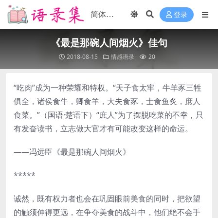
登录
《最是那碗人间烟火》佳句
2018-08-15
情感语录
20
“吃肉”成为一种荣耀和特权。“天子食太牢，牛羊豕三牲
俱全，诸侯食牛，卿食羊，大夫食豕，士食鱼炙，庶人
食菜。”（国语·楚语下）“庶人”为了摆脱吃菜的不幸，只
有发奋读书，立志做大官才有可能改变这样的命运。
——冯远臣《最是那碗人间烟火》
*****
诚然，既有权力者也会在巩固眼前美食的同时，把欲望
的触须伸得更远，在争夺美食的战斗中，他们绝不会手