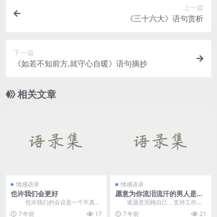
上一篇
《三十六大》语句赏析
下一篇
《如若不知前方,就守心自暖》语句摘抄
相关文章
情感语录
情感语录
也许我们会更好
愿意为你流泪流汗的男人是懂
你的
也许我们的会议是一个不真诚
谁愿意照顾自己，支持工作，
的错误。在气馁之后，我仍然喜欢
辛劳和汗水为你的人，是用行动来
7 年前
17
7 年前
21
独自一...
爱。 我是一名同...