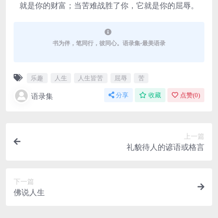
就是你的财富；当苦难战胜了你，它就是你的屈辱。
书为伴，笔同行，彼同心。语录集-最美语录
乐趣
人生
人生皆苦
屈辱
苦
语录集
分享
收藏
点赞(
0
)
上一篇
礼貌待人的谚语或格言
下一篇
佛说人生