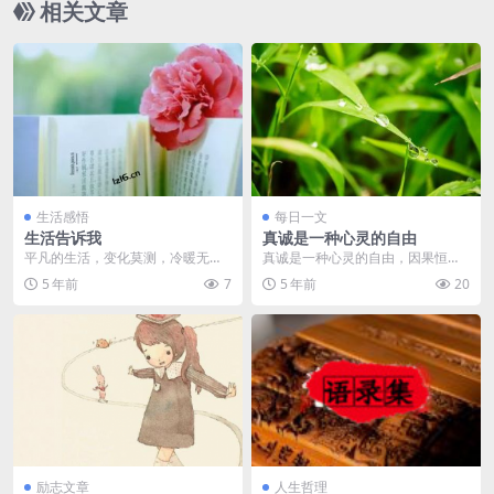
相关文章
生活感悟
每日一文
生活告诉我
真诚是一种心灵的自由
平凡的生活，变化莫测，冷暖无
真诚是一种心灵的自由，因果恒
常。有苦有甜，有喜有忧。有聚有
在，信者而立，生活的最大快乐在
5 年前
7
5 年前
20
散，有得有失。无论如何...
于更相信勤勉，包容，无...
励志文章
人生哲理