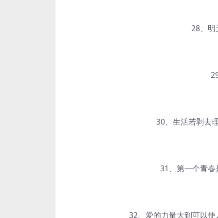
28、明天
29
30、生活若剥去理
31、第一个青春是
32、爱的力量大到可以使人