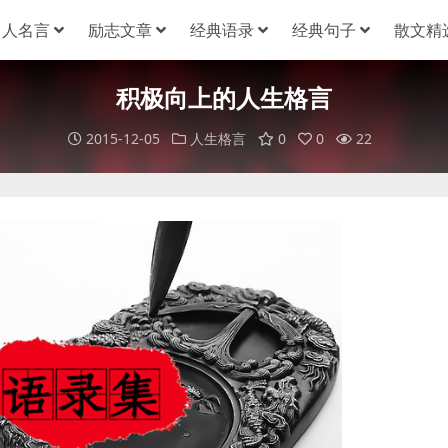
名人名言
励志文章
经典语录
经典句子
散文精
积极向上的人生格言
2015-12-05
人生格言
0
0
22