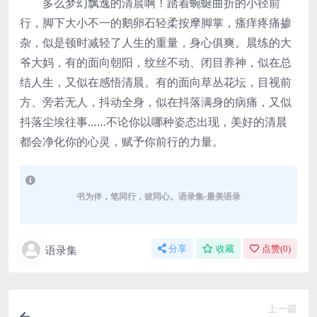
多么梦幻飘逸的清晨啊！踏着蜿蜒曲折的小径前
行，脚下大小不一的鹅卵石轻柔按摩脚掌，瘙痒疼痛掺
杂，似是顿时减轻了人生的重量，身心俱爽。晨练的大
爷大妈，有的面向朝阳，纹丝不动、闭目养神，似在总
结人生，又似在感悟清晨。有的面向草丛花坛，目视前
方、旁若无人，抖动全身，似在抖落满身的病痛，又似
抖落尘埃往事……不论你以哪种姿态出现，美好的清晨
都会净化你的心灵，赋予你前行的力量。
书为伴，笔同行，彼同心。语录集-最美语录
语录集
分享
收藏
点赞(
0
)
上一篇