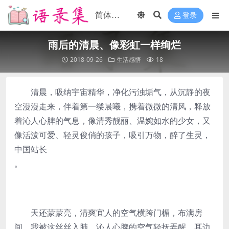
登录
雨后的清晨、像彩虹一样绚烂
2018-09-26
生活感悟
18
清晨，吸纳宇宙精华，净化污浊垢气，从沉静的夜
空漫漫走来，伴着第一缕晨曦，携着微微的清风，释放
着沁人心脾的气息，像清秀靓丽、温婉如水的少女，又
像活泼可爱、轻灵俊俏的孩子，吸引万物，醉了生灵，
中国站长
。
天还蒙蒙亮，清爽宜人的空气横跨门楣，布满房
间。我被这丝丝入肺、沁人心脾的空气轻抚弄醒，耳边