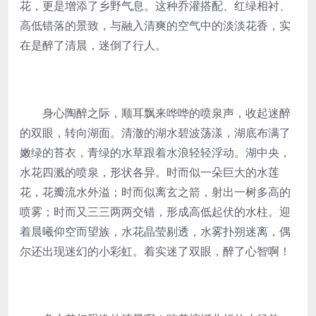
花，更是增添了乡野气息。这种乔灌搭配、红绿相衬、
高低错落的景致，与融入清爽的空气中的淡淡花香，实
在是醉了清晨，迷倒了行人。
身心陶醉之际，顺耳飘来哗哗的喷泉声，收起迷醉
的双眼，转向湖面。清澈的湖水碧波荡漾，湖底布满了
嫩绿的苔衣，青绿的水草跟着水浪轻轻浮动。湖中央，
水花四溅的喷泉，形状各异。时而似一朵巨大的水莲
花，花瓣流水外溢；时而似离玄之箭，射出一树多高的
喷雾；时而又三三两两交错，形成高低起伏的水柱。迎
着晨曦仰空而望族，水花晶莹剔透，水雾扑朔迷离，偶
尔还出现迷幻的小彩虹。着实迷了双眼，醉了心智啊！