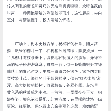
传来啁啾的麻雀和灵巧的无名鸟叽叽喳喳、欢呼雀跃的
叫声，一种拥抱清晨的渴望随即而来，连忙起身，奔向
室外，与清晨握手，投入清晨的怀抱。
广场上，树木更显青翠，杨柳轻荡枝条、随风舞
姿，嫩绿的柳叶一半儿在树稍沐浴晨曦，朦胧娇媚，一
半儿柳叶随枝条垂下，调皮地轻抚游人的脸颊。嫩绿欲
滴的樟子松密密麻麻，排成一行，似一条蜿曲蜒升在绿
地毯上的青色游龙，围成一道道绿色篱笆，篱笆内红叶
梨枝繁叶茂，绛红的叶子随风摇曳，偶有“红杏出墙”羞
涩。高大挺拔的松树，收紧枝条，苍翠外露。花坛里，
黄色系的秋菊成为主流。一簇簇、一团团亭亭玉立、婀
娜多姿，颜色浓淡搭配，红黄点缀，在晨曦的沐浴下绿
更浓、红更艳。偶尔冒出几朵艳丽的夕颜、粉嫩的野