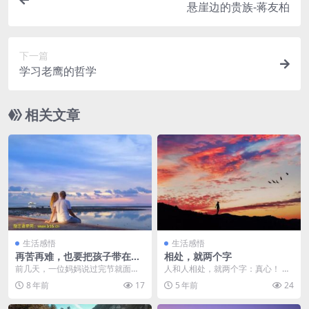
悬崖边的贵族-蒋友柏
下一篇
学习老鹰的哲学
相关文章
生活感悟
生活感悟
再苦再难，也要把孩子带在身
相处，就两个字
边 – 鱼爸
前几天，一位妈妈说过完节就面临
人和人相处，就两个字：真心！ 没
一个很纠结的选择。因为家里的一
有真心，朋友之间就是逢场作戏，
8 年前
17
5 年前
24
些特殊情况，她不得不...
爱人之间就是虚情假...