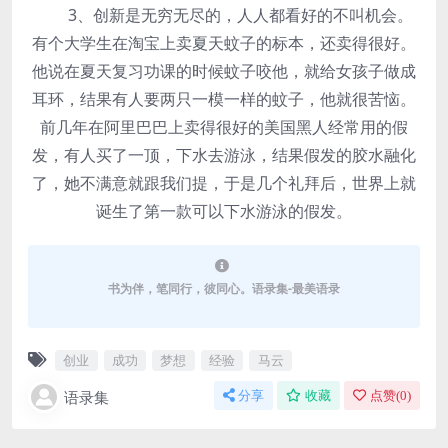
3、创新是无穷无尽的，人人都看好的不叫机会。
有个大学生在淘宝上卖夏天蚊子的标本，还卖得很好。
他说在夏天复习功课的时候蚊子咬他，就给女孩子做成
耳环，结果有人要两只一模一样的蚊子，他就很苦恼。
前几年在阿里巴巴上卖得很好的美国黑人经常用的假
发，有人买了一顶，下水去游泳，结果假发的胶水融化
了，她不满意就跟我们提，于是几个礼拜后，世界上就
诞生了第一款可以下水游泳的假发。
书为伴，笔同行，彼同心。语录集-最美语录
创业
成功
梦想
经验
马云
语录集
分享
收藏
点赞(
0
)