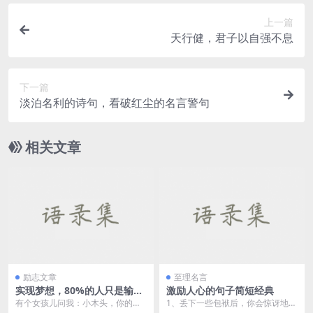
上一篇
天行健，君子以自强不息
下一篇
淡泊名利的诗句，看破红尘的名言警句
相关文章
励志文章
至理名言
实现梦想，80%的人只是输给
激励人心的句子简短经典
了半途而废
有个女孩儿问我：小木头，你的写
1、丢下一些包袱后，你会惊讶地发