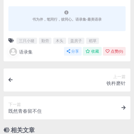
书为伴，笔同行，彼同心。语录集-最美语录
三只小猪
勤劳
木头
盖房子
稻草
语录集
分享
收藏
点赞(
0
)
上一篇
铁杵磨针
下一篇
既然青春留不住
相关文章