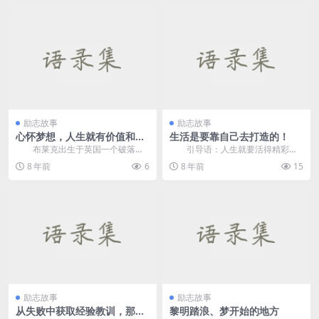
励志故事
励志故事
心怀梦想，人生就有价值和意
生活是要靠自己去打造的！
义
布莱克出生于英国一个破落的
引导语：人生就要活得精彩，
农场主家庭。他从小喜欢画画。
活得漂亮。哪怕有曲折痛苦，也是
8 年前
6
8 年前
15
布...
人生的小插曲。 &n...
励志故事
励志故事
从失败中获取经验教训，那么
黎明踏浪、梦开始的地方