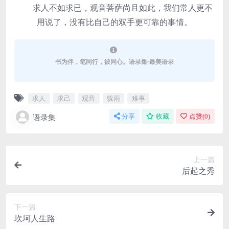
求人不如求已，观音菩萨尚且如此，我们常人更不
用说了，没有比自己的双手更可靠的事情。
书为伴，笔同行，彼同心。语录集-最美语录
求人
求己
观音
躲雨
难事
语录集
分享
收藏
点赞(
0
)
上一篇
后起之秀
下一篇
坎坷人生路