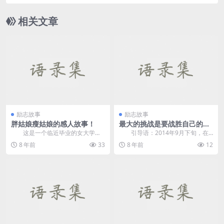
相关文章
励志故事
励志故事
胖姑娘瘦姑娘的感人故事！
最大的挑战是要战胜自己的心
理
这是一个临近毕业的女大学生
引导语：2014年9月下旬，在
宿舍，住在里面的六个女生这些日
韩国仁川市举行的第17届亚运会
8 年前
33
8 年前
12
子一直在外面找工作，...
上，21岁的中国...