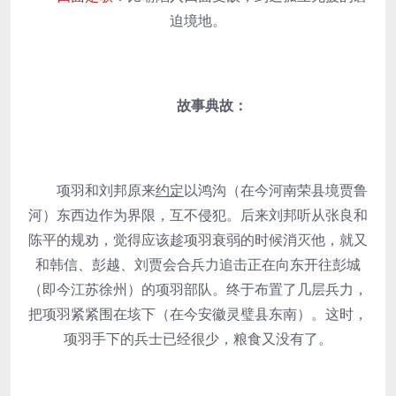
迫境地。
故事典故：
项羽和刘邦原来
约定
以鸿沟（在今河南荣县境贾鲁
河）东西边作为界限，互不侵犯。后来刘邦听从张良和
陈平的规劝，觉得应该趁项羽衰弱的时候消灭他，就又
和韩信、彭越、刘贾会合兵力追击正在向东开往彭城
（即今江苏徐州）的项羽部队。终于布置了几层兵力，
把项羽紧紧围在垓下（在今安徽灵璧县东南）。这时，
项羽手下的兵士已经很少，粮食又没有了。