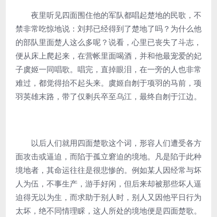
夜里听见四面围住他的军队都唱起楚地的民歌，不
禁非常吃惊地说：刘邦已经得到了楚地了吗？为什么他
的部队里面楚人这么多呢？说看，心里已丧失了斗志，
便从床上爬起来，在营帐里面喝酒，并和他最宠爱的妃
子虞姬一同唱歌。唱完，直掉眼泪，在一旁的人也非常
难过，都觉得抬不起头来。虞姬自刎于项羽的马前，项
羽英雄末路，带了仅剩兵卒至乌江，最终自刎于江边。
以后人们就用四面楚歌这个词，形容人们遭受各方
面攻击或逼迫，而陷于孤立窘迫的境地。凡是陷于此种
境地者，其命运往往是很悲惨的。例如某人因经常与坏
人为伍，不事生产，游手好闲，但后来却被那些坏人逼
迫得无以为生，而求助于别人时，别人又因他平日行为
太坏，绝不同情理睬，这人所处的境地便是四面楚歌。