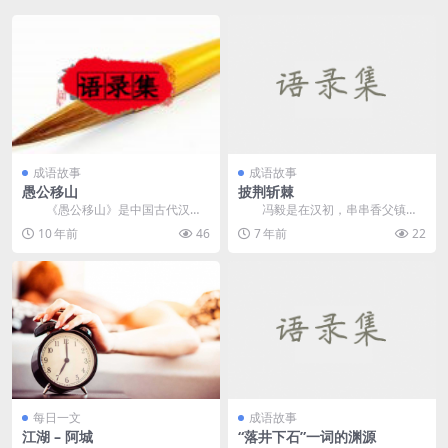
成语故事
成语故事
愚公移山
披荆斩棘
《愚公移山》是中国古代汉族
冯毅是在汉初，串串香父镇
寓言故事，选自《列子·汤问》，作
（今河南省宝丰县东）著名男性的
10 年前
46
7 年前
22
者是...
父亲。当一个修乌迪刘秀...
每日一文
成语故事
江湖 – 阿城
“落井下石”一词的渊源