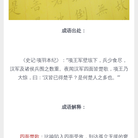
成语出处：
《史记·项羽本纪》：“项王军壁垓下，兵少食尽，
汉军及诸侯兵围之数重。夜闻汉军四面皆楚歌，项王乃
大惊，曰：‘汉皆已得楚乎？是何楚人之多也。’”
成语解释：
四面楚歌
：比喻陷入四面受敌，到达孤立无援的窘