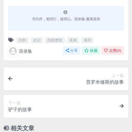
书为伴，笔同行，彼同心。语录集-最美语录
刘邦
史记
四面楚歌
英雄
项羽
语录集
分享
收藏
点赞(
0
)
上一篇
普罗米修斯的故事
下一篇
驴子的故事
相关文章