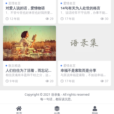
至理名言
爱情名言
对爱人说的话，爱情物语
14句有关为人处世的格言
1、不管今世也好来世也好我所要的
1、说话经常不守信用，办事不能始
只有你。 2、你看，这么多人，这
终如一，为了追求私利，可以无所
12 年前
29
17 年前
30
么...
不为，这种人可谓是...
散文精选
爱情名言
人们往往为了活着，而忘记了
幸福不是索取而是分享
灵魂的重量 – 刘瑜
相信灵魂有丰盈和干枯之分，这事
与其说幸福是索取，不如说幸福是
对我来说特别重要，因为它间接肯
分享！我们索取才能生存，但是只
9 年前
20
17 年前
37
定了自由意志。 &n...
有我们给予才能真正地...
Copyright © 2021
语录集
- All rights reserved
每一句话，都应该沉思。
首页
分类
我的