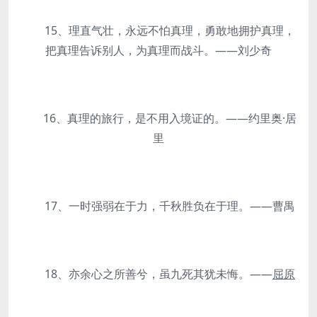
15、理直气壮，永远不怕真理，勇敢地拥护真理，
把真理告诉别人，为真理而战斗。——刘少奇
16、真理的旅行，是不用入境证的。——约里奥·居
里
17、一时强弱在于力，千秋胜负在于理。——曹禺
18、亦余心之所善兮，虽九死其犹未悔。——
屈原