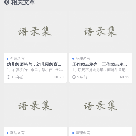
相关文章
至理名言
至理名言
幼儿教师格言，幼儿园教育格
工作励志格言，工作励志座右
言
铭
1、在真实的生命里，每桩伟业都由
1、职场不是走秀场，而是斗兽场，
信心开始，并由信心跨出第一步。
比的不是谁更厉害，而是谁能生存
13 年前
20
9 年前
19
2...
下去，能活得久。 ...
至理名言
至理名言