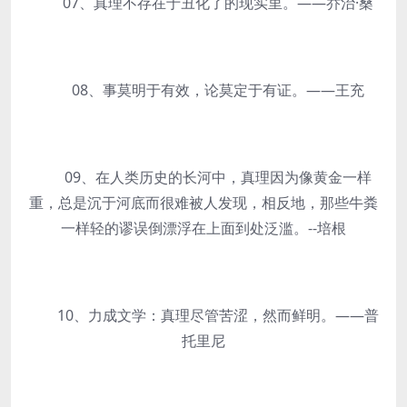
07、真理不存在于丑化了的现实里。——乔治·桑
08、事莫明于有效，论莫定于有证。——王充
09、在人类历史的长河中，真理因为像黄金一样
重，总是沉于河底而很难被人发现，相反地，那些牛粪
一样轻的谬误倒漂浮在上面到处泛滥。--培根
10、力成文学：真理尽管苦涩，然而鲜明。——普
托里尼