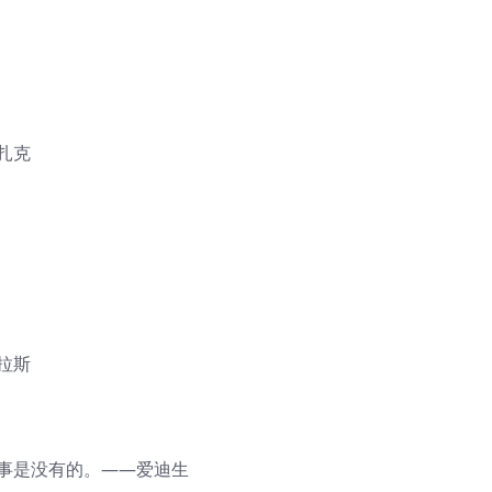
扎克
拉斯
的事是没有的。——爱迪生