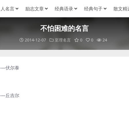
名人名言
励志文章
经典语录
经典句子
散文精
不怕困难的名言
2014-12-07
至理名言
0
0
24
——伏尔泰
——丘吉尔