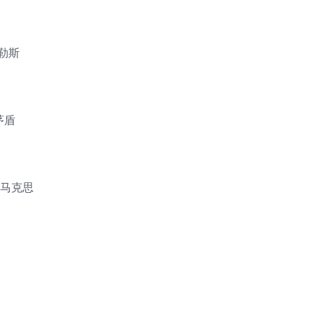
勒斯
茅盾
—马克思