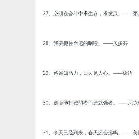
27、必须在奋斗中求生存，求发展。——茅
28、我要扼住命运的咽喉。——贝多芬
29、路遥知马力，日久见人心。——谚语
30、逆境能打败弱者而造就强者。——尼克
31、冬天已经到来，春天还会远吗。——美