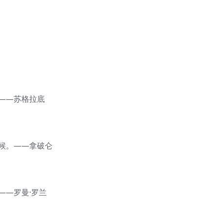
——苏格拉底
候。——拿破仑
——罗曼·罗兰