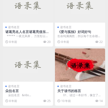
读书名言
读书名言
诸葛亮名人名言诸葛亮借东风
《爱与孤独》好词好句
经典故事名句
***** 一夜北风寒， 万里彤云
生命纯属偶然，所以每个生命都要
厚， 长空雪乱飘， ...
依恋另一个生命，相依为命，结伴
8 年前
20
8 年前
22
而行。 ...
读书名言
读书名言
朵拉名言
关于读书的格言
朵拉名言 &nbs...
01、读过一本好书，像交了一
个益友。——臧克家 &n...
8 年前
25
10 年前
14