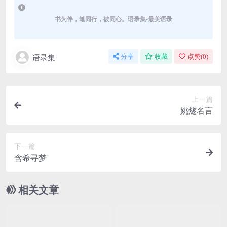
书为伴，笔同行，彼同心。语录集-最美语录
语录集
分享
收藏
点赞(
0
)
上一篇
姚燧名言
下一篇
含希寻梦
相关文章