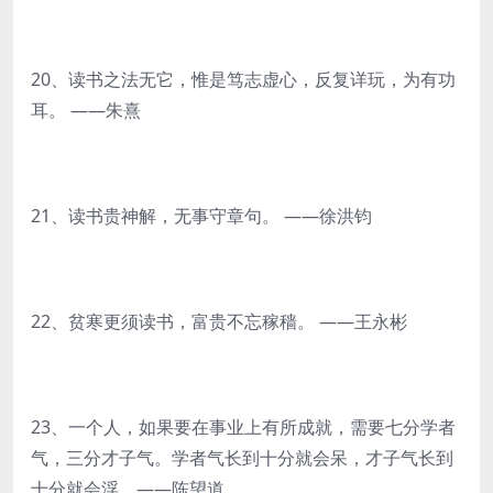
20、读书之法无它，惟是笃志虚心，反复详玩，为有功
耳。 ——朱熹
21、读书贵神解，无事守章句。 ——徐洪钧
22、贫寒更须读书，富贵不忘稼穑。 ——王永彬
23、一个人，如果要在事业上有所成就，需要七分学者
气，三分才子气。学者气长到十分就会呆，才子气长到
十分就会浮。——陈望道