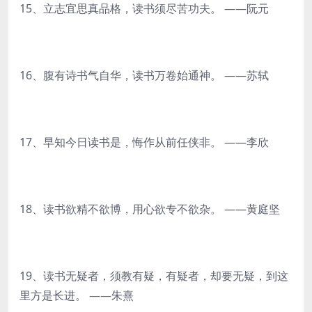
15、立志宜思真品格，读书须尽苦功夫。 ——阮元
16、腹有诗书气自华，读书万卷始通神。 ——苏轼
17、早知今日读书是，悔作从前任侠非。 ——李欣
18、读书欲精不欲博，用心欲专不欲杂。 ——黄庭坚
19、读书无疑者，须教有疑，有疑者，却要无疑，到这
里方是长进。 ——朱熹