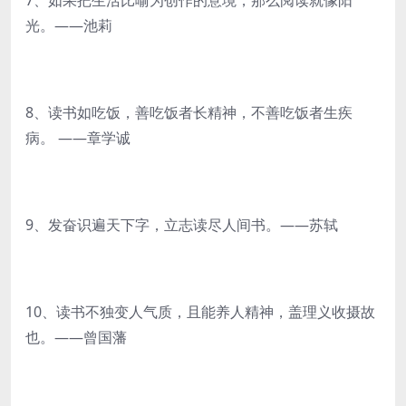
7、如果把生活比喻为创作的意境，那么阅读就像阳
光。——池莉
8、读书如吃饭，善吃饭者长精神，不善吃饭者生疾
病。 ——章学诚
9、发奋识遍天下字，立志读尽人间书。——苏轼
10、读书不独变人气质，且能养人精神，盖理义收摄故
也。——曾国藩