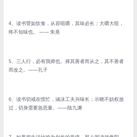
4、读书譬如饮食，从容咀嚼，其味必长；大嚼大咀，
终不知味也。 —— 朱熹
5、三人行，必有我师也。择其善者而从之，其不善者
而改之。——孔子
6、读书切戒在慌忙，涵泳工夫兴味长；示晓不妨权放
过，切身需要急思量。——陆九渊