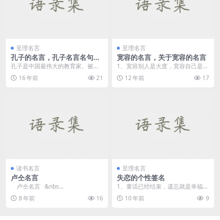
至理名言
至理名言
孔子的名言，孔子名言名句大
宽容的名言，关于宽容的名言
全，孔子语录
孔子是中国最伟大的教育家。被联
1、宽容别人是大度，宽容自己是豁
合国教科文组织评选为“世界十大文
达。——佚名 ...
16 年前
21
12 年前
17
化名人...
读书名言
至理名言
卢仝名言
失恋的个性签名
卢仝名言 &nbs...
1、童话已经结束，遗忘就是幸福。
2、分手不可怕，可怕的是把真心
8 年前
16
10 年前
9
给...