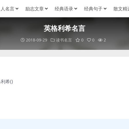
名人名言
励志文章
经典语录
经典句子
散文精
英格利希名言
2018-09-29
读书名言
0
0
2
希()