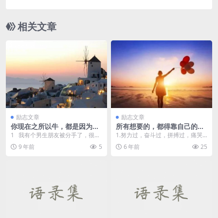
相关文章
励志文章
励志文章
你现在之所以牛，都是因为你
所有想要的，都得靠自己的努
自己的努力
力才能得到
1 我有个男生朋友被分手了，很难
1.努力过，奋斗过，拼搏过，痛哭
过，拉着我去喝酒。 ...
过，快乐过，就会发现人生终究不
9 年前
5
6 年前
25
会辜负你。那些洒下...