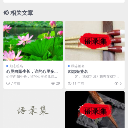
相关文章
励志签名
励志签名
心灵向阳生长，谁的心里多几
励志短签名
缕
心灵向阳生长，谁的心里多几缕
01、我成功因为我志在成功！
光，那是因为他更向往！ 1.生命太
02、一个有信念者所开发出
7 年前
29
11 年前
6
短暂了，今天放弃，...
的...