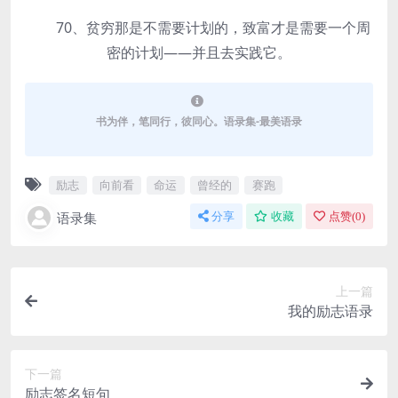
70、贫穷那是不需要计划的，致富才是需要一个周
密的计划——并且去实践它。
书为伴，笔同行，彼同心。语录集-最美语录
励志
向前看
命运
曾经的
赛跑
语录集
分享
收藏
点赞(
0
)
上一篇
我的励志语录
下一篇
励志签名短句