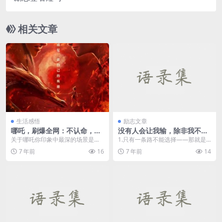
相关文章
生活感悟
励志文章
哪吒，刷爆全网：不认命，就
没有人会让我输，除非我不想
是我们的命
赢
关于哪吒你印象中最深的场景是什
1.只有一条路不能选择――那就是
么？在我印象中最深的场景不是他
放弃。 2.我们要以今天为坐标，畅
7 年前
16
7 年前
14
闹东海、抽龙筋、痛打...
想未来几年后的...