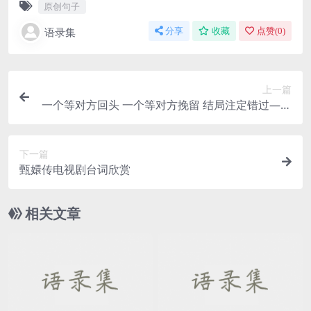
原创句子
语录集
分享
收藏
点赞(
0
)
上一篇
一个等对方回头 一个等对方挽留 结局注定错过——
《原创句子》
下一篇
甄嬛传电视剧台词欣赏
相关文章