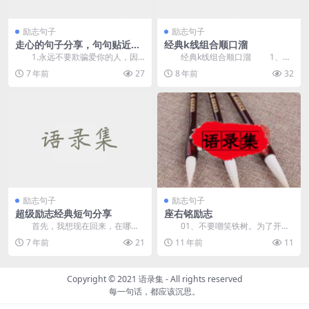
励志句子
励志句子
走心的句子分享，句句贴近现
经典k线组合顺口溜
实，励志经典
1.永远不要欺骗爱你的人，因
经典k线组合顺口溜 1、冲
为我们可以一眼就看出来。你知道
破缺口向北行，成交量年夜把它
7 年前
27
8 年前
32
男女之间最大的区别...
擎。岛形反转在底部...
励志句子
励志句子
超级励志经典短句分享
座右铭励志
首先，我想现在回来，在哪里
01、不要嘲笑铁树。为了开一
见到一个人，在哪里找工作，每一
次花，它付出了比别的树种更长久
7 年前
21
11 年前
11
步都是命运的最佳安排...
的努力。 &nbs...
Copyright © 2021
语录集
- All rights reserved
每一句话，都应该沉思。